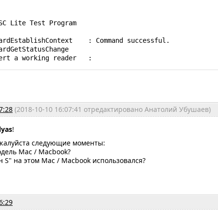
SC Lite Test Program

ardEstablishContext    : Command successful.

ardGetStatusChange

ert a working reader   :
7:28
(2018-10-10 16:07:41 отредактировано Анатолий Убушаев)
ilyas
!
жалуйста следующие моменты:
модель Mac / Macbook?
ен S" на этом Mac / Macbook использовался?
6:29