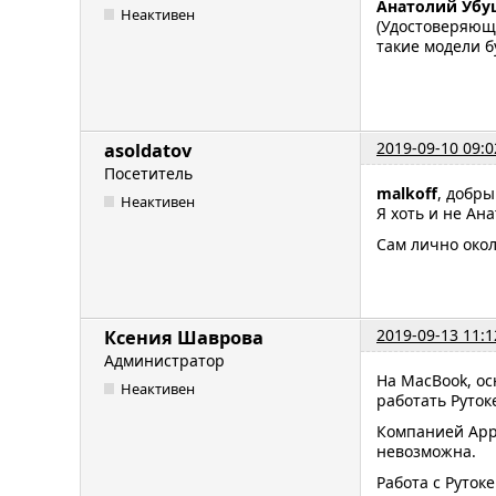
Анатолий Убу
Неактивен
(Удостоверяющи
такие модели б
2019-09-10 09:0
asoldatov
Посетитель
malkoff
, добры
Неактивен
Я хоть и не Ана
Сам лично окол
2019-09-13 11:1
Ксения Шаврова
Администратор
На MacBook, ос
Неактивен
работать Руток
Компанией App
невозможна.
Работа с Руток