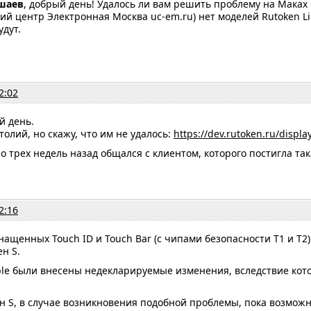
шаев
, добрый день! Удалось ли вам решить проблему на Маках
й центр Электронная Москва uc-em.ru) нет моделей Rutoken Ligh
удут.
2:02
й день.
толий, но скажу, что им не удалось:
https://dev.rutoken.ru/disp
о трех недель назад общался с клиентом, которого постигла так
2:16
нащенных Touch ID и Touch Bar (с чипами безопасности T1 и T2
ен S.
le были внесены недекларируемые изменения, вследствие кото
ен S, в случае возникновения подобной проблемы, пока возможн