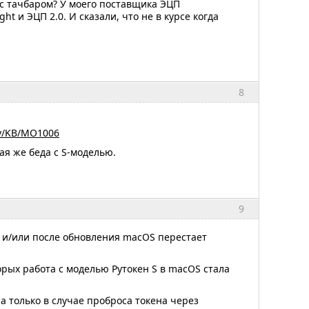
 с тачбаром? У моего поставщика ЭЦП
t и ЭЦП 2.0. И сказали, что не в курсе когда
8
lay/KB/MO1006
ая же беда с S-моделью.
9
) и/или после обновления macOS перестает
рых работа с моделью Рутокен S в macOS стала
а только в случае проброса токена через