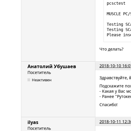
pcsctest

MUSCLE PC/
Testing SC
Testing SC
Please ins
Что делать?
2018-10-10 16:0
Анатолий Убушаев
Посетитель
Здравствуйте,
Неактивен
Подскажите по
- Какая у Вас 
- Ранее "Руток
Спасибо!
2018-10-11 12:3
ilyas
Посетитель