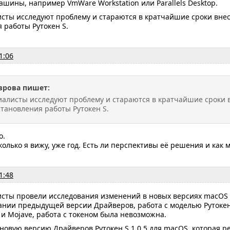
шины, например VmWare Workstation или Parallels Desktop.
сты исследуют проблему и стараются в кратчайшие сроки вне
 работы Рутокен S.
1:06
врова пишет:
алисты исследуют проблему и стараются в кратчайшие сроки 
становления работы Рутокен S.
о.
колько я вижу, уже год. Есть ли перспективы её решения и как 
1:48
сты провели исследования изменений в новых версиях macOS 
нии предыдущей версии Драйверов, работа с моделью Рутокен S
 и Mojave, работа с токеном была невозможна.
новую версию Драйверов Рутокен S 1.0.5
для macOS, которая р