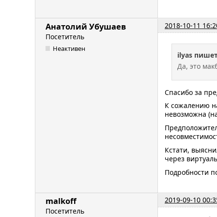
2018-10-11 16:2
Анатолий Убушаев
Посетитель
Неактивен
ilyas пишет
Да, это мак
Спасибо за пр
К сожалению на
невозможна (на
Предположитель
несовместимос
Кстати, выясни
через виртуаль
Подробности п
2019-09-10 00:3
malkoff
Посетитель