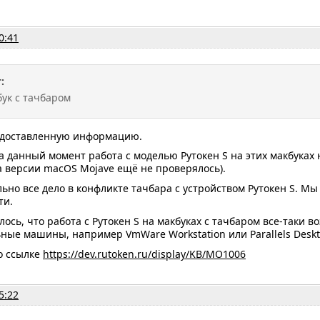
0:41
:
бук с тачбаром
едоставленную информацию.
 данный момент работа с моделью Рутокен S на этих макбуках 
 версии macOS Mojave ещё не проверялось).
но все дело в конфликте тачбара с устройством Рутокен S. Мы
ти.
лось, что работа с Рутокен S на макбуках с тачбаром все-таки в
ные машины, например VmWare Workstation или Parallels Deskt
о ссылке
https://dev.rutoken.ru/display/KB/MO1006
5:22