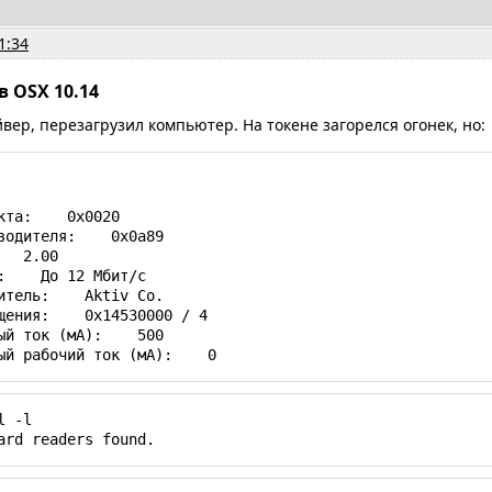
1:34
в OSX 10.14
вер, перезагрузил компьютер. На токене загорелся огонек, но:
чный рабочий ток (мА):    0
 -l

ard readers found.