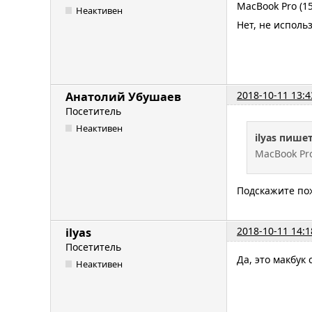
MacBook Pro (15
Неактивен
Нет, не исполь
2018-10-11 13:4
Анатолий Убушаев
Посетитель
Неактивен
ilyas пишет
MacBook Pro
Подскажите пож
2018-10-11 14:1
ilyas
Посетитель
Да, это макбук
Неактивен