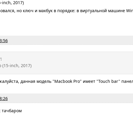
-inch, 2017)
зовался, но ключ и макбук в порядке: в виртуальной машине Win
3:56
:
 (15-inch, 2017)
алуйста, данная модель "Macbook Pro" имеет "Touch bar" пан
8:26
 с тачбаром