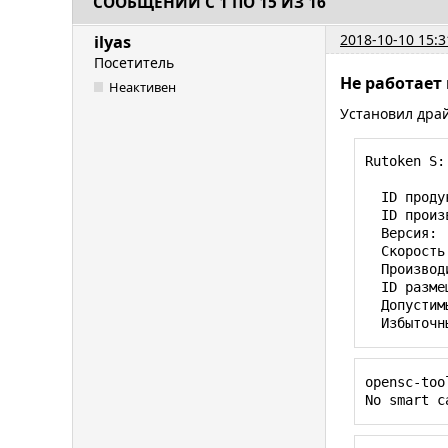
СООБЩЕНИЙ С 1 ПО 15 ИЗ 16
2018-10-10 15:3
ilyas
Посетитель
Не работает 
Неактивен
Установил драй
Rutoken S:

  ID продукта:    0x0020

  ID производителя:    0x0a89

  Версия:    2.00

  Скорость:    До 12 Мбит/с

  Производитель:    Aktiv Co.

  ID размещения:    0x14530000 / 4

  Допустимый ток (мА):    500

  Избыто
opensc-tool
No smart c