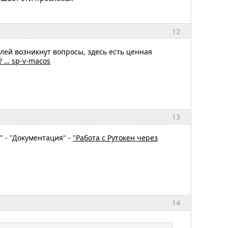
12
елей возникнут вопросы, здесь есть ценная
p? … sp-v-macos
13
" - "Документация" -
"Работа с Рутокен через
14