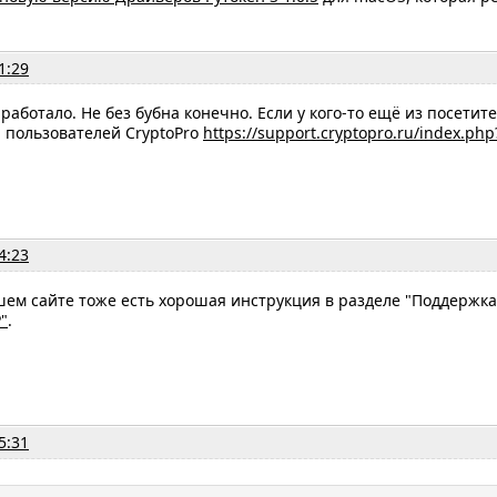
1:29
аработало. Не без бубна конечно. Если у кого-то ещё из посетит
 пользователей CryptoPro
https://support.cryptopro.ru/index.ph
4:23
шем сайте тоже есть хорошая инструкция в разделе "Поддержка
"
.
5:31