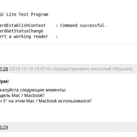
SC Lite Test Program

ardEstablishContext    : Command successful.

ardGetStatusChange

ert a working reader   :
7:28
(2018-10-10 16:07:41 отредактировано Анатолий Убушаев)
ilyas
!
жалуйста следующие моменты:
модель Mac / Macbook?
ен S" на этом Mac / Macbook использовался?
6:29