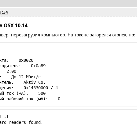
1:34
в OSX 10.14
вер, перезагрузил компьютер. На токене загорелся огонек, но:
чный рабочий ток (мА):    0
 -l

ard readers found.