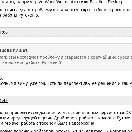
шины, например VmWare Workstation или Parallels Desktop.
сты исследуют проблему и стараются в кратчайшие сроки вне
 работы Рутокен S.
1:06
врова пишет:
алисты исследуют проблему и стараются в кратчайшие сроки 
становления работы Рутокен S.
о.
колько я вижу, уже год. Есть ли перспективы её решения и как 
1:48
сты провели исследования изменений в новых версиях macOS 
нии предыдущей версии Драйверов, работа с моделью Рутокен S
 и Mojave, работа с токеном была невозможна.
новую версию Драйверов Рутокен S 1.0.5
для macOS, которая р