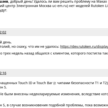
шаев
, добрый день! Удалось ли вам решить проблему на Маках
й центр Электронная Москва uc-em.ru) нет моделей Rutoken Ligh
удут.
2:02
й день.
толий, но скажу, что им не удалось:
https://dev.rutoken.ru/disp
о трех недель назад общался с клиентом, которого постигла так
2:16
нащенных Touch ID и Touch Bar (с чипами безопасности T1 и T2
ен S.
le были внесены недекларируемые изменения, вследствие кото
ен S, в случае возникновения подобной проблемы, пока возможн