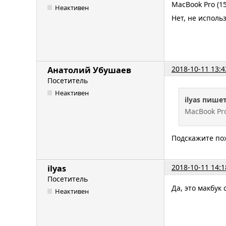
MacBook Pro (15
Неактивен
Нет, не исполь
2018-10-11 13:4
Анатолий Убушаев
Посетитель
Неактивен
ilyas пишет
MacBook Pro
Подскажите пож
2018-10-11 14:1
ilyas
Посетитель
Да, это макбук
Неактивен