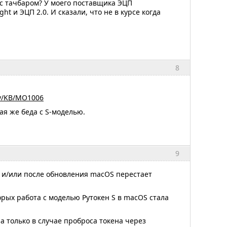
 с тачбаром? У моего поставщика ЭЦП
t и ЭЦП 2.0. И сказали, что не в курсе когда
8
lay/KB/MO1006
ая же беда с S-моделью.
9
) и/или после обновления macOS перестает
рых работа с моделью Рутокен S в macOS стала
а только в случае проброса токена через