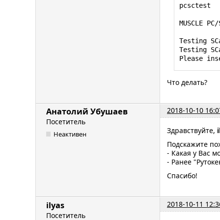
pcsctest

MUSCLE PC/
Testing SC
Testing SC
Please ins
Что делать?
2018-10-10 16:0
Анатолий Убушаев
Посетитель
Здравствуйте,
Неактивен
Подскажите по
- Какая у Вас 
- Ранее "Руток
Спасибо!
2018-10-11 12:3
ilyas
Посетитель