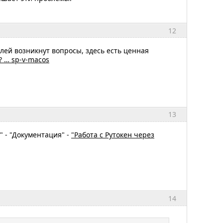
12
елей возникнут вопросы, здесь есть ценная
p? … sp-v-macos
13
" - "Документация" -
"Работа с Рутокен через
14