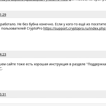
1:29
аработало. Не без бубна конечно. Если у кого-то ещё из посетит
 пользователей CryptoPro
https://support.cryptopro.ru/index.ph
4:23
шем сайте тоже есть хорошая инструкция в разделе "Поддержка
"
.
5:31