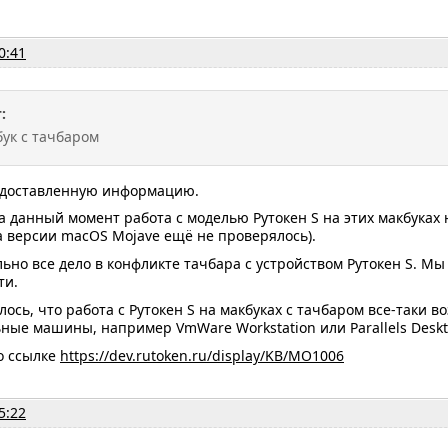
0:41
:
бук с тачбаром
едоставленную информацию.
 данный момент работа с моделью Рутокен S на этих макбуках 
 версии macOS Mojave ещё не проверялось).
но все дело в конфликте тачбара с устройством Рутокен S. Мы
ти.
лось, что работа с Рутокен S на макбуках с тачбаром все-таки в
ные машины, например VmWare Workstation или Parallels Deskt
о ссылке
https://dev.rutoken.ru/display/KB/MO1006
5:22