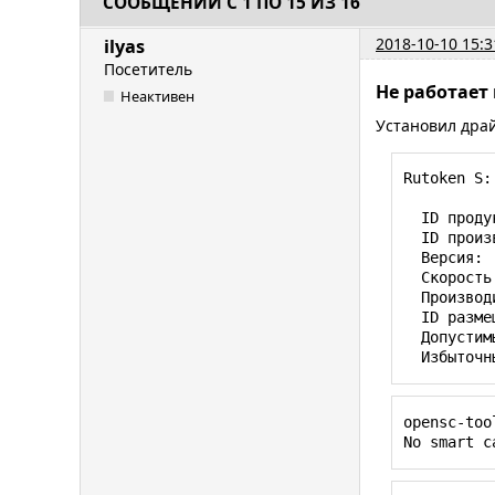
СООБЩЕНИЙ С 1 ПО 15 ИЗ 16
2018-10-10 15:3
ilyas
Посетитель
Не работает 
Неактивен
Установил драй
Rutoken S:

  ID продукта:    0x0020

  ID производителя:    0x0a89

  Версия:    2.00

  Скорость:    До 12 Мбит/с

  Производитель:    Aktiv Co.

  ID размещения:    0x14530000 / 4

  Допустимый ток (мА):    500

  Избыто
opensc-tool
No smart c