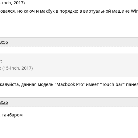
-inch, 2017)
зовался, но ключ и макбук в порядке: в виртуальной машине Win
3:56
:
 (15-inch, 2017)
алуйста, данная модель "Macbook Pro" имеет "Touch bar" пан
8:26
 с тачбаром