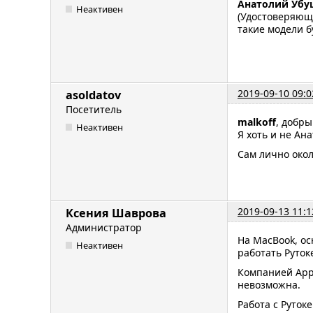
Анатолий Убу
Неактивен
(Удостоверяющи
такие модели б
2019-09-10 09:0
asoldatov
Посетитель
malkoff
, добры
Неактивен
Я хоть и не Ана
Сам лично окол
2019-09-13 11:1
Ксения Шаврова
Администратор
На MacBook, ос
Неактивен
работать Руток
Компанией App
невозможна.
Работа с Руток