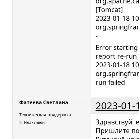
org.apache.ca
[Tomcat]
2023-01-18 1
org.springfra
-
Error starting
report re-run 
2023-01-18 1
org.springfra
run failed
2023-01-
Фатеева Светлана
Техническая поддержка
Здравствуйт
Неактивен
Пришлите по