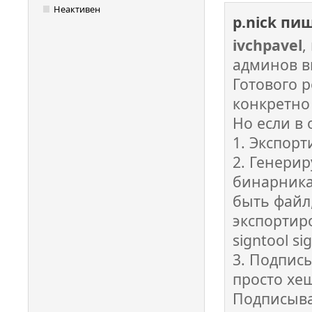
Неактивен
p.nick пи
ivchpavel
,
админов в
Готового 
конкретно
Но если в 
1. Экспор
2. Генерир
бинарника
быть файл
экспортир
signtool si
3. Подписы
просто хеш
Подписыва