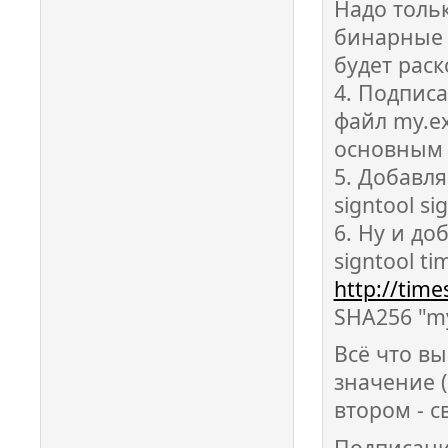
Надо толь
бинарные д
будет раск
4. Подпис
файл my.ex
основным 
5. Добавл
signtool sig
6. Ну и до
signtool ti
http://tim
SHA256 "m
Всё что вы
значение (
втором - 
Подписание