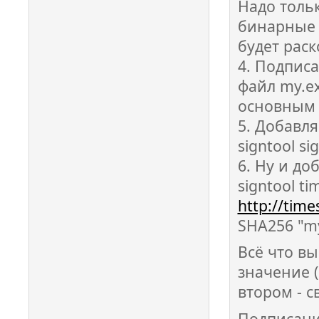
Надо толь
бинарные д
будет раск
4. Подпис
файл my.ex
основным 
5. Добавл
signtool sig
6. Ну и до
signtool ti
http://tim
SHA256 "m
Всё что вы
значение (
втором - 
Подписание