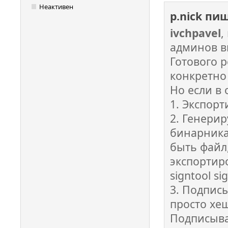
Неактивен
p.nick пи
ivchpavel
,
админов в
Готового 
конкретно
Но если в 
1. Экспор
2. Генерир
бинарника
быть файл
экспортир
signtool si
3. Подписы
просто хеш
Подписыва