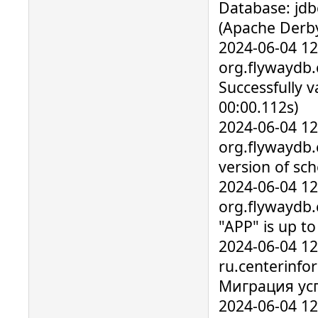
Database: jdb
(Apache Derby
2024-06-04 1
org.flywaydb.
Successfully v
00:00.112s)
2024-06-04 1
org.flywaydb.
version of sc
2024-06-04 1
org.flywaydb
"APP" is up t
2024-06-04 1
ru.centerinfo
Миграция ус
2024-06-04 1