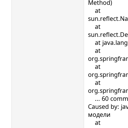
Method)
at
sun.reflect.N
at
sun.reflect.D
at java.lang.
at
org.springfra
at
org.springfra
at
org.springfra
... 60 comm
Caused by: ja
модели
at