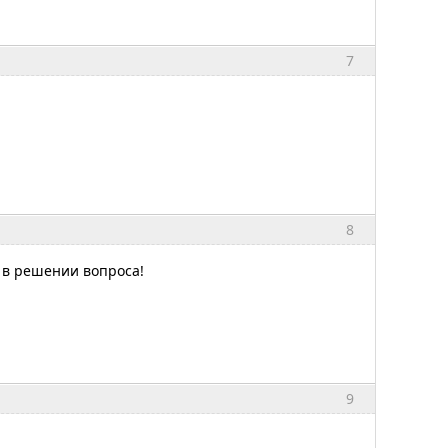
7
8
 в решении вопроса!
9