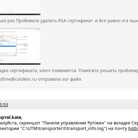
ко раз Пробовала удалять RSA-сертификат. и Все равно эта ош
ладке сертификата, ключ появляется. Помогите решить проблему
tline@rutoken.ru отправила лог-файл.
6:53
sqrrel.kate
,
алуйста, скриншот "Панели управления Рутокен" на вкладке С
ектории "C:\UTM\transporter\l\transport_info.log") на почту
hotl