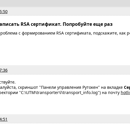
5:50
записать RSA сертификат. Попробуйте еще раз
проблема с формированием RSA сертификата, подскажите, как 
7:36
ствуйте.
алуйста, скриншот "Панели управления Рутокен" на вкладке
Се
ектории "C:\UTM\transporter\l\transport_info.log") на почту
hotl
4:51