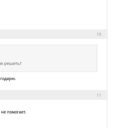
10
ак решить?
агодарю.
11
 не помогает.