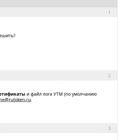
1
решить?
2
ртификаты
и файл лога УТМ (по умолчанию
ine@rutoken.ru
.
3