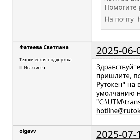
Помогите 
На почту h
2025-06-
Фатеева Светлана
Техническая поддержка
Здравствуйт
Неактивен
пришлите, п
Рутокен" на 
умолчанию н
"C:\UTM\trans
hotline@ruto
2025-07-
olgavv