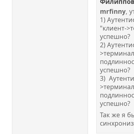
Филиппов
mrfinny
, 
1) Аутент
"клиент->
успешно?
2) Аутенти
>терминал
подлинност
успешно?
3) Аутенти
>терминал
подлинност
успешно?
Так же я 
синхрониз