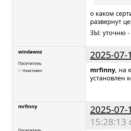
о каком серт
развернут ц
ЗЫ: уточню -
2025-07-
windawoz
Посетитель
mrfinny
, на
Неактивен
установлен к
2025-07-
mrfinny
15:28:13
Посетитель