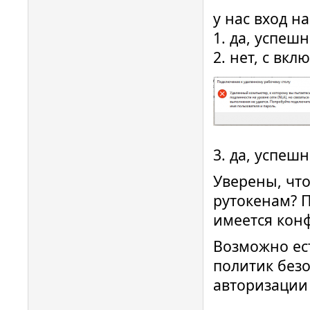
у нас вход н
1. да, успеш
2. нет, с вк
3. да, успеш
Уверены, чт
рутокенам? 
имеется конф
Возможно ес
политик безоп
авторизации 