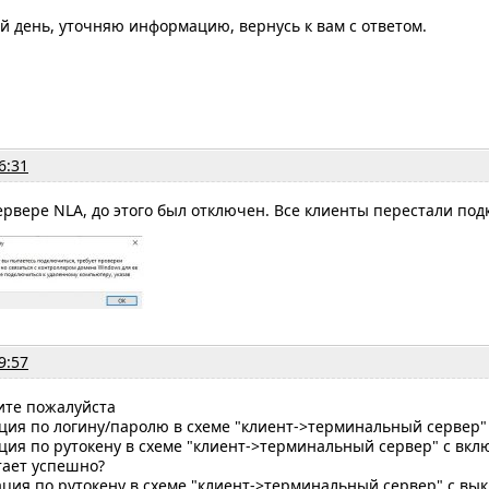
ый день, уточняю информацию, вернусь к вам с ответом.
6:31
рвере NLA, до этого был отключен. Все клиенты перестали под
9:57
ните пожалуйста
ция по логину/паролю в схеме "клиент->терминальный сервер"
ция по рутокену в схеме "клиент->терминальный сервер" с вк
тает успешно?
ация по рутокену в схеме "клиент->терминальный сервер" с в