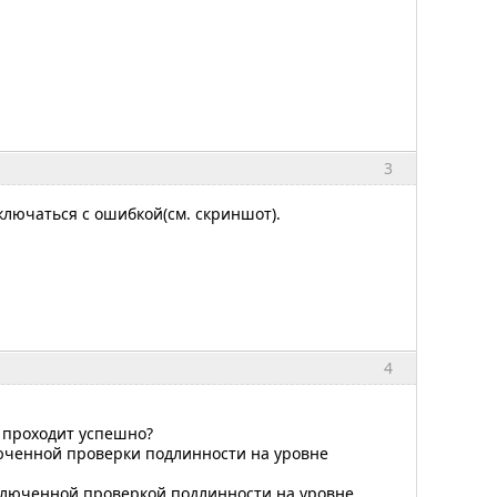
3
ключаться с ошибкой(см. скриншот).
4
 проходит успешно?
люченной проверки подлинности на уровне
ыключенной проверкой подлинности на уровне