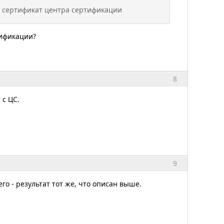
й сертификат центра сертификации
тификации?
8
 с ЦС.
9
его - результат тот же, что описан выше.