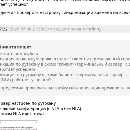
тает успешно?
едложил проверить настройку синхронизации времени на всех 
7:22
(2025-07-08 21:58:30 отредактировано mrfinny)
Никита пишет:
точните пожалуйста
фикация по логину/паролю в схеме "клиент->терминальный сер
фикация по рутокену в схеме "клиент->терминальный сервер" с
работает успешно?
фикация по рутокену в схеме "клиент->терминальный сервер" 
и(NLA) работает успешно?
ы предложил проверить настройку синхронизации времени на вс
сервер настроен по рутокену
 в любой конфигурации (с NLA и без NLA)
ченным NLA идет отлуп