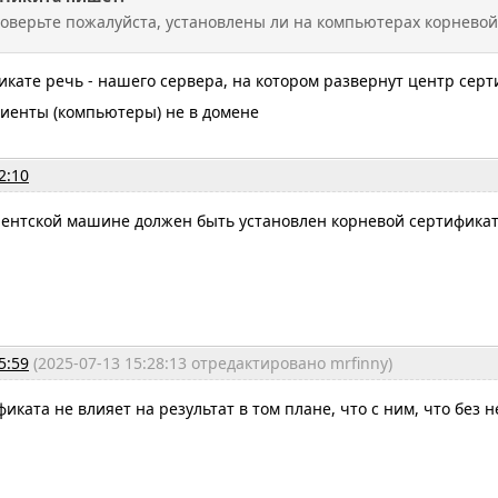
роверьте пожалуйста, установлены ли на компьютерах корнево
икате речь - нашего сервера, на котором развернут центр сер
лиенты (компьютеры) не в домене
2:10
лиентской машине должен быть установлен корневой сертификат
5:59
(2025-07-13 15:28:13 отредактировано mrfinny)
иката не влияет на результат в том плане, что с ним, что без н