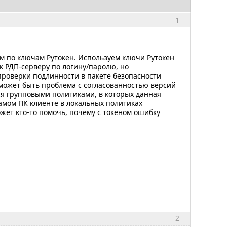
1
ом по ключам Рутокен. Используем ключи Рутокен
к РДП-серверу по логину/паролю, но
проверки подлинности в пакете безопасности
о может быть проблема с согласованностью версий
ся групповыми политиками, в которых данная
 самом ПК клиенте в локальных политиках
ожет кто-то помочь, почему с токеном ошибку
2