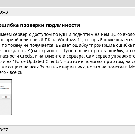
9:43
ошибка проверки подлинности
меем сервер с доступом по РДП и поднятым на нем ЦС со вход
но приобрели новый ПК на Windows 11, который подключается 
 по токену не получается. Выдает ошибку "произошла ошибка 
етные данные"(см. скриншот). Гугл говорит про эту ошибку, чт
пасности CredSSP на клиенте и сервере. Сам сервер управляет
и на "Force Updated Clients". Но это не помогло, при этом, на
 же опцию во всех 3х разных вариациях, но это не помогает. М
го - все ок.
8:37