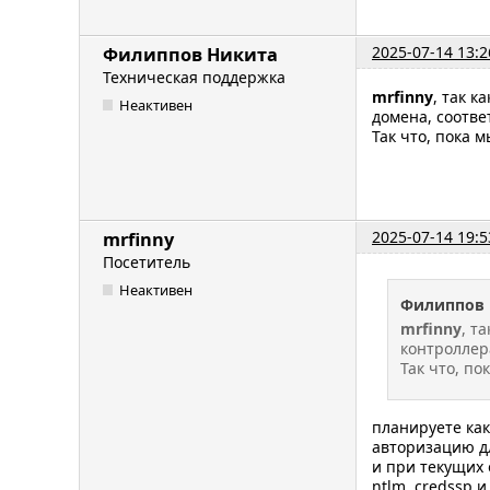
2025-07-14 13:2
Филиппов Никита
Техническая поддержка
mrfinny
, так к
Неактивен
домена, соотве
Так что, пока 
2025-07-14 19:5
mrfinny
Посетитель
Неактивен
Филиппов 
mrfinny
, т
контроллер
Так что, по
планируете как
авторизацию д
и при текущих 
ntlm, credssp 