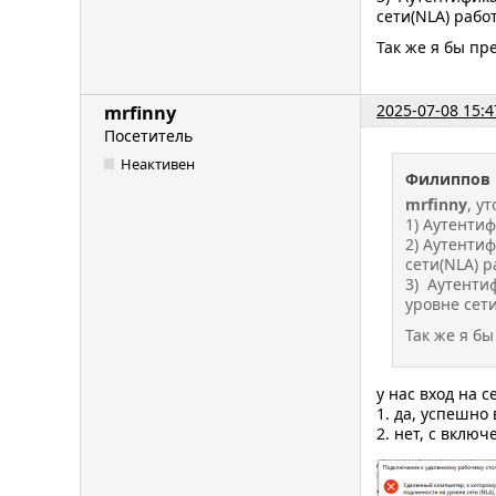
сети(NLA) рабо
Так же я бы пр
2025-07-08 15:4
mrfinny
Посетитель
Неактивен
Филиппов 
mrfinny
, у
1) Аутенти
2) Аутенти
сети(NLA) 
3) Аутенти
уровне сет
Так же я б
у нас вход на 
1. да, успешно
2. нет, с вклю