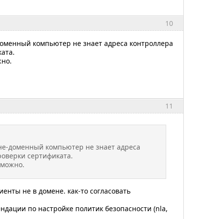
10
е-доменный компьютер не знает адреса контроллера
ата.
жно.
11
о не-доменный компьютер не знает адреса
роверки сертификата.
зможно.
иенты не в домене. как-то согласовать
ендации по настройке политик безопасности (nla,