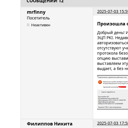
СООБЩЕНИЙ 12
2025-07-03 15:5
mrfinny
Посетитель
Произошла 
Неактивен
Добрый день! И
ЭЦП PKI. Недав
авторизоваться
отсутствуют уч
протокола безо
опцию выставил
выставляем эту
выдает, а без не
2025-07-03 17:5
Филиппов Никита