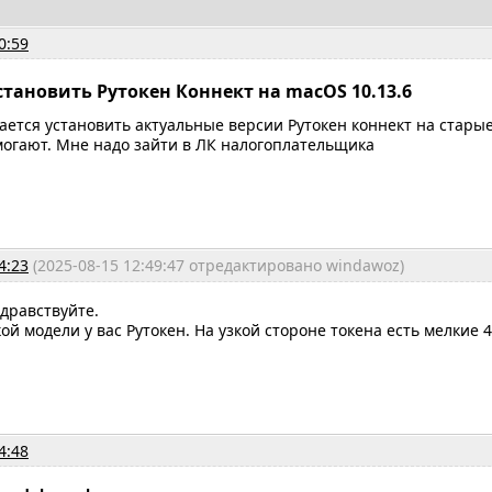
0:59
становить Рутокен Коннект на macOS 10.13.6
ается установить актуальные версии Рутокен коннект на стары
могают. Мне надо зайти в ЛК налогоплательщика
4:23
(2025-08-15 12:49:47 отредактировано windawoz)
здравствуйте.
ой модели у вас Рутокен. На узкой стороне токена есть мелкие 
4:48