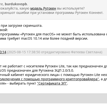
те,
burdukovspb
.
пожалуйста, какую
модель Рутокен
вы используете?
криншот ошибки при установки программы Рутокен Коннект.
 при загрузке скриншота.
акой:
программы «Рутокен для macOS» не может быть использована с
амма требует macOS 10.14 или более поздней версии.
0:14
(2025-08-15 17:38:50 отредактировано Фатеева Светлана)
т не работает с носителем Рутокен Lite, так как предназначен д
cOS предназначен для Рутокена ЭЦП 2.0/3.0.
ичный кабинет юридического лица» с помощью Рутокен Lite не
подключения с помощью программного криптопровайдера"
, а 
ля» - выбирать пункт
"Сертификата ЭП"
.