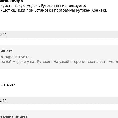
burdukovspb
.
алуйста, какую
модель Рутокен
вы используете?
ншот ошибки при установки программы Рутокен Коннект.
9:41
пишет:
pb
, здравствуйте.
какой модели у вас Рутокен. На узкой стороне токена есть мел
 01.4582
2:11
ветлана пишет: