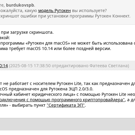
те,
burdukovspb
.
пожалуйста, какую
модель Рутокен
вы используете?
криншот ошибки при установки программы Рутокен Коннект.
 при загрузке скриншота.
акой:
программы «Рутокен для macOS» не может быть использована с
амма требует macOS 10.14 или более поздней версии.
0:14
(2025-08-15 17:38:50 отредактировано Фатеева Светлана)
т не работает с носителем Рутокен Lite, так как предназначен д
cOS предназначен для Рутокена ЭЦП 2.0/3.0.
ичный кабинет юридического лица» с помощью Рутокен Lite не
подключения с помощью программного криптопровайдера"
, а 
ля» - выбирать пункт
"Сертификата ЭП"
.