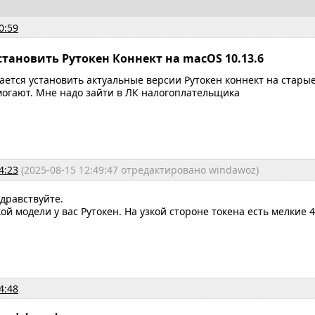
0:59
становить Рутокен Коннект на macOS 10.13.6
ается установить актуальные версии Рутокен коннект на стары
могают. Мне надо зайти в ЛК налогоплательщика
4:23
(2025-08-15 12:49:47 отредактировано windawoz)
здравствуйте.
ой модели у вас Рутокен. На узкой стороне токена есть мелкие 
4:48