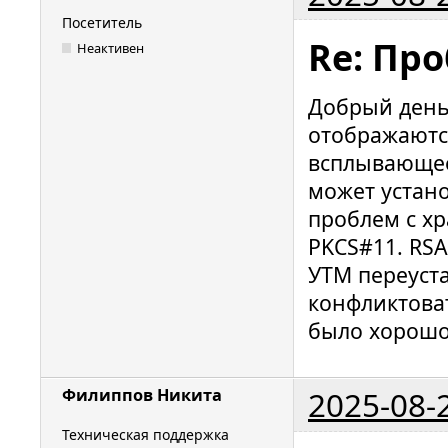
Посетитель
Re: Пр
Неактивен
Добрый день.
отображаются
всплывающее
может устано
проблем с х
PKCS#11. RSA
УТМ переуст
конфликтоват
было хорош
2025-08-
Филиппов Никита
Техническая поддержка