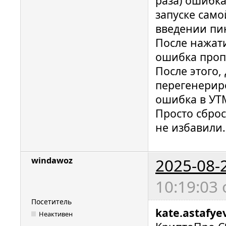
раза) ошибк
запуске само
введении пин
После нажат
ошибка проп
После этого,
перегенериро
ошибка в УТ
Просто сбро
не избавили.
2025-08-
windawoz
10:19:03
Посетитель
kate.astafye
Неактивен