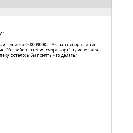
1
С"
кает ошибка 0x8009000a "Указан неверный тип".
ие "Устройств чтения смарт-карт" в диспетчере
еху, хотелось бы понять что делать?