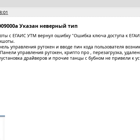
8:01
09000a Указан неверный тип
оты с ЕГАИС УТМ вернул ошибку "Ошибка ключа доступа к ЕГАИ
ншоты.
нель управления рутокен и вводе пин кода пользователя возни
Панели управления рутокен, крипто про , перезагрузка, удален
еустановка драйверов и прочие танцы с бубном не привели к усп