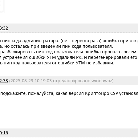
3:32
 пин кода администратора. (не с первого раза) ошибка при от
, но осталась при введении пин кода пользователя.
разблокировать пин код пользователя ошибка пропала совсем.
ля устранения ошибки УТМ удалили PKI и перегенерировали его 
ь пин код пользователя от ошибки УТМ не избавили.
2:33
(2025-08-29 10:19:03 отредактировано windawoz)
, подскажите, пожалуйста, какая версия КриптоПро CSP установ
0:16