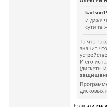
Алексей 
karlson1
и даже ч
сути та
То что то
значит что
устройство
И его исп
(дискеты и
защищенн
Программы
дисковых н
Если эту ин