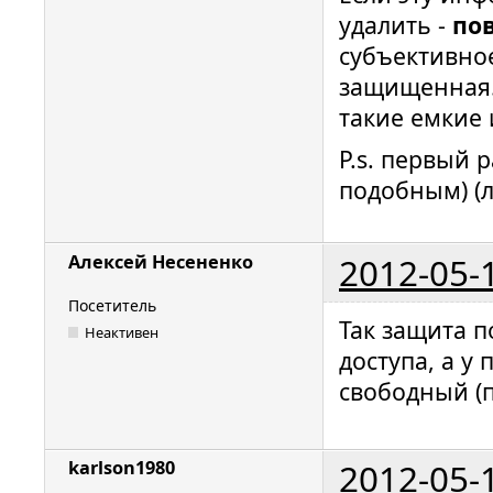
удалить -
по
субъективное
защищенная.
такие емкие 
P.s. первый р
подобным) (
2012-05-
Алексей Несененко
Посетитель
Так защита
Неактивен
доступа, а у
свободный (п
2012-05-
karlson1980