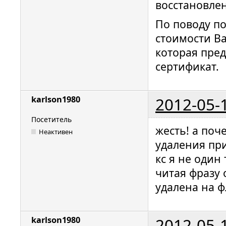
восстановле
По поводу по
стоимости Ва
которая пре
сертификат.
2012-05-
karlson1980
Посетитель
жесть! а поч
Неактивен
удаления при
кс я не один
читая фразу 
удалена на ф
2012-05-
karlson1980