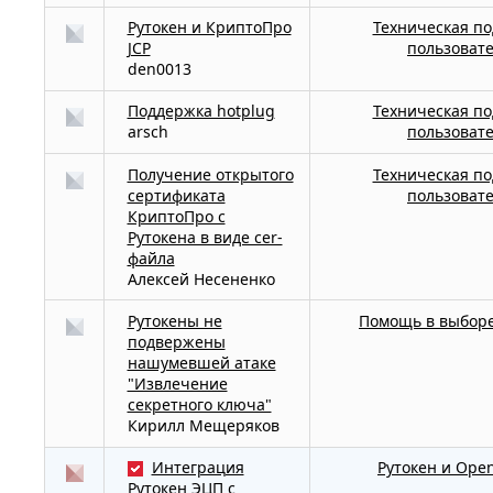
Рутокен и КриптоПро
Техническая п
JCP
пользоват
den0013
Поддержка hotplug
Техническая п
arsch
пользоват
Получение открытого
Техническая п
сертификата
пользоват
КриптоПро с
Рутокена в виде cer-
файла
Алексей Несененко
Рутокены не
Помощь в выборе
подвержены
нашумевшей атаке
"Извлечение
секретного ключа"
Кирилл Мещеряков
:
Интеграция
Рутокен и Ope
Рутокен ЭЦП с