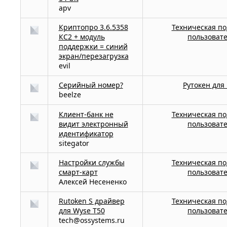
apv
Криптопро 3.6.5358
Техническая п
КС2 + модуль
пользоват
поддержки = синий
экран/перезагрузка
evil
Серийный номер?
Рутокен для 
beelze
Клиент-банк не
Техническая п
видит электронный
пользоват
идентификатор
sitegator
Настройки службы
Техническая п
смарт-карт
пользоват
Алексей Несененко
Rutoken S драйвер
Техническая п
для Wyse T50
пользоват
tech@ossystems.ru