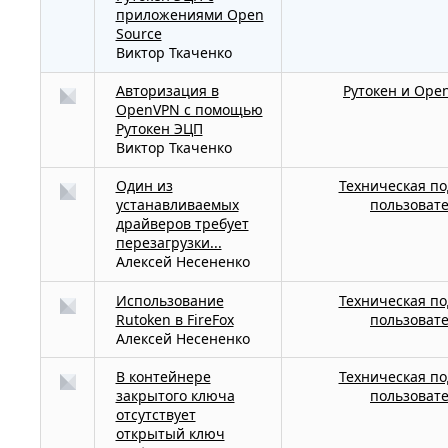
приложениями Open
Source
Виктор Ткаченко
Авторизация в
Рутокен и Ope
OpenVPN с помощью
Рутокен ЭЦП
Виктор Ткаченко
Один из
Техническая п
устанавливаемых
пользоват
драйверов требует
перезагрузки...
Алексей Несененко
Использование
Техническая п
Rutoken в FireFox
пользоват
Алексей Несененко
В контейнере
Техническая п
закрытого ключа
пользоват
отсутствует
открытый ключ