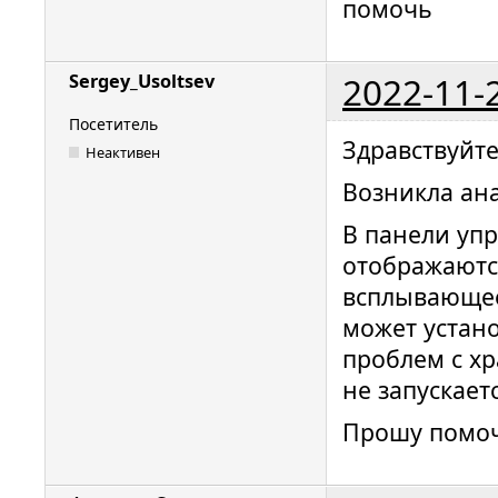
помочь
2022-11-
Sergey_Usoltsev
Посетитель
Здравствуйте
Неактивен
Возникла ан
В панели уп
отображаются
всплывающее
может устано
проблем с х
не запускаетс
Прошу помоч