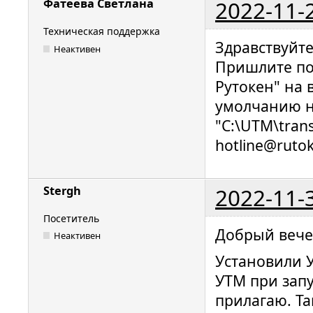
2022-11-
Фатеева Светлана
Техническая поддержка
Здравствуйт
Неактивен
Пришлите по
Рутокен" на 
умолчанию н
"C:\UTM\trans
hotline@rutok
2022-11-
Stergh
Посетитель
Добрый вече
Неактивен
Установили У
УТМ при запу
прилагаю. Т