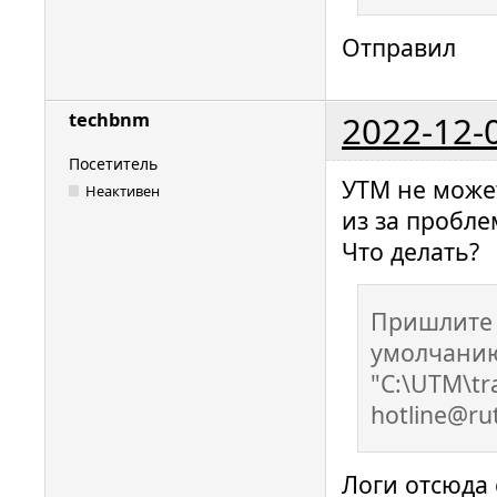
Отправил
2022-12-
techbnm
Посетитель
УТМ не может
Неактивен
из за пробле
Что делать?
Пришлите 
умолчанию
"C:\UTM\tra
hotline@ru
Логи отсюда 