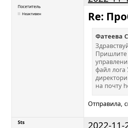
Посетитель
Re: Пр
Неактивен
Фатеева 
Здравству
Пришлите 
управлени
файл лога
директории
на почту h
Отправила, с
2022-11-
Sts