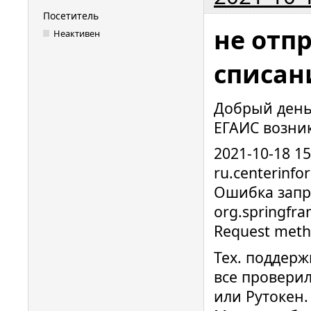
Посетитель
не отп
Неактивен
списан
Добрый день!
ЕГАИС возни
2021-10-18 1
ru.centerinfor
Ошибка запро
org.springfr
Request meth
Тех. поддерж
все проверил
или Рутокен.