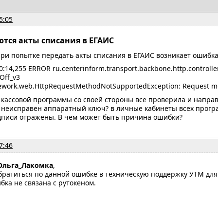
5:05
ются акты списания в ЕГАИС
ри попытке передать акты списания в ЕГАИС возникает ошибка
0:14,255 ERROR ru.centerinform.transport.backbone.http.controlle
eOff_v3
ework.web.HttpRequestMethodNotSupportedException: Request me
 кассовой программы со своей стороны все проверила и направ
 неисправен аппаратный ключ? в личные кабинеты всех програ
одписи отражены. В чем может быть причина ошибки?
7:46
Ольга_Лакомка
,
братиться по данной ошибке в техническую поддержку УТМ для
бка не связана с рутокеном.