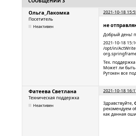
СООБЩЕНИЙ 3
2021-10-18 15:5
Ольга_Лакомка
Посетитель
не отправля
Неактивен
Добрый день! п
2021-10-18 15:1
/opt/in/ActWrit
org.springfram
Тех. поддержка
Может ли быть
Рутокен все п
2021-10-18 16:1
Фатеева Светлана
Техническая поддержка
Здравствуйте,
Неактивен
рекомендуем о
как данная оши