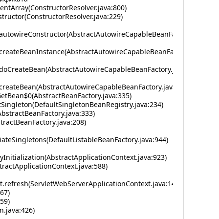
ntArray(ConstructorResolver.java:800)
ructor(ConstructorResolver.java:229)
autowireConstructor(AbstractAutowireCapableBeanFactory.java:13
createBeanInstance(AbstractAutowireCapableBeanFactory.java:120
.doCreateBean(AbstractAutowireCapableBeanFactory.java:571)
createBean(AbstractAutowireCapableBeanFactory.java:531)
tBean$0(AbstractBeanFactory.java:335)
ingleton(DefaultSingletonBeanRegistry.java:234)
stractBeanFactory.java:333)
ractBeanFactory.java:208)
ateSingletons(DefaultListableBeanFactory.java:944)
nitialization(AbstractApplicationContext.java:923)
ractApplicationContext.java:588)
.refresh(ServletWebServerApplicationContext.java:144)
67)
59)
.java:426)