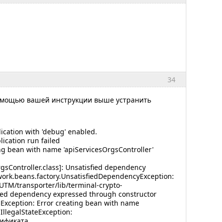
34
с помощью вашей инструкции выше устранить
lication with 'debug' enabled.
ication run failed
ng bean with name 'apiServicesOrgsController'
rgsController.class]: Unsatisfied dependency
work.beans.factory.UnsatisfiedDependencyException:
/UTM/transporter/lib/terminal-crypto-
sfied dependency expressed through constructor
Exception: Error creating bean with name
.IllegalStateException:
тификата