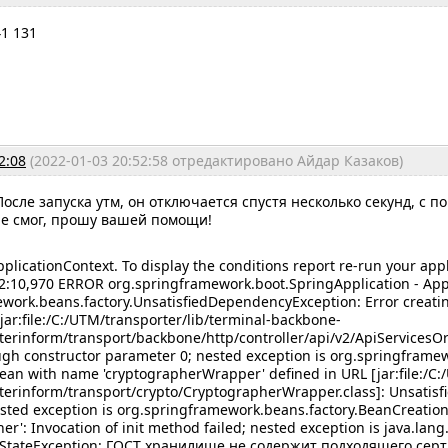
41 131
2:08
(2022-01-03 20:52:58 отредактировано Айдар Казаков)
После запуска утм, он отключается спустя несколько секунд, 
не смог, прошу вашей помощи!
pplicationContext. To display the conditions report re-run your app
2:10,970 ERROR org.springframework.boot.SpringApplication - Appl
work.beans.factory.UnsatisfiedDependencyException: Error creati
jar:file:/C:/UTM/transporter/lib/terminal-backbone-
enterinform/transport/backbone/http/controller/api/v2/ApiServicesO
gh constructor parameter 0; nested exception is org.springframe
bean with name 'cryptographerWrapper' defined in URL [jar:file:/C:
enterinform/transport/crypto/CryptographerWrapper.class]: Unsati
sted exception is org.springframework.beans.factory.BeanCreation
r': Invocation of init method failed; nested exception is java.lang
galStateException: ГОСТ хранилище не содержит подходящего сер