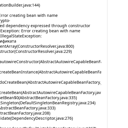
ionBuilder.java:144)
Error creating bean with name
rypto-
sfied dependency expressed through constructor
Exception: Error creating bean with name
.IllegalStateException:
тификата
ntArray(ConstructorResolver.java:800)
ructor(ConstructorResolver.java:229)
autowireConstructor(AbstractAutowireCapableBeanFactory.java:13
createBeanInstance(AbstractAutowireCapableBeanFactory.java:120
.doCreateBean(AbstractAutowireCapableBeanFactory.java:571)
createBean(AbstractAutowireCapableBeanFactory.java:531)
tBean$0(AbstractBeanFactory.java:335)
ingleton(DefaultSingletonBeanRegistry.java:234)
stractBeanFactory.java:333)
ractBeanFactory.java:208)
idate(DependencyDescriptor.java:276)