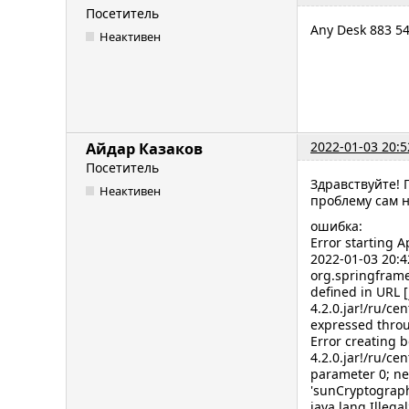
Посетитель
Any Desk 883 5
Неактивен
2022-01-03 20:5
Айдар Казаков
Посетитель
Здравствуйте! 
Неактивен
проблему сам 
ошибка:
Error starting A
2022-01-03 20:4
org.springframe
defined in URL [
4.2.0.jar!/ru/c
expressed throu
Error creating 
4.2.0.jar!/ru/c
parameter 0; ne
'sunCryptographe
java.lang.Ille