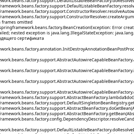
work.beans.factory.support.DefaultListableBeanFactory.doResolve
amework.beans.factory.support.DefaultListableBeanFactory.resol
amework.beans.factory.support.ConstructorResolver.resolveAutow
amework.beans.factory.support.ConstructorResolver.createArgume
 frames omitted
springframework.beans.factory.BeanCreationException: Error crea
ailed; nested exception is java.lang.IllegalStateException: java.l
одящего сертификата
work.beans.factory.annotation.InitDestroyAnnotationBeanPostProce
work.beans.factory.support.AbstractAutowireCapableBeanFactory.a
work.beans.factory.support.AbstractAutowireCapableBeanFactory.i
ework.beans.factory.support.AbstractAutowireCapableBeanFactory
work.beans.factory.support.AbstractAutowireCapableBeanFactory.
ramework.beans.factory.support.AbstractBeanFactory.lambda$doGe
amework.beans.factory.support.DefaultSingletonBeanRegistry.getS
ramework.beans.factory.support.AbstractBeanFactory.doGetBean(Ab
amework.beans.factory.support.AbstractBeanFactory.getBean(Abst
ramework.beans.factory.config.DependencyDescriptor.resolveCand
work.beans.factory.support.DefaultListableBeanFactory.doResolve