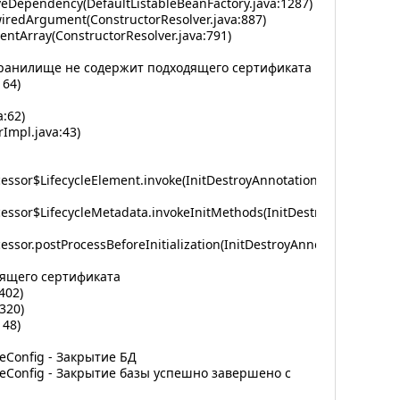
veDependency(DefaultListableBeanFactory.java:1287)
iredArgument(ConstructorResolver.java:887)
ntArray(ConstructorResolver.java:791)
ОСТ хранилище не содержит подходящего сертификата
164)
:62)
Impl.java:43)
essor$LifecycleElement.invoke(InitDestroyAnnotationBeanPostProce
essor$LifecycleMetadata.invokeInitMethods(InitDestroyAnnotation
ssor.postProcessBeforeInitialization(InitDestroyAnnotationBeanPos
одящего сертификата
402)
320)
148)
seConfig - Закрытие БД
aseConfig - Закрытие базы успешно завершено с