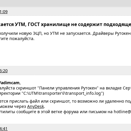
1:09
скается УТМ, ГОСТ хранилище не содержит подходящ
получили новую ЭЦП, но УТМ не запускается. Драйверы Рутокен
гите пожалуйста.
6:20
Vadimcam
,
луйста скриншот "Панели управления Рутокен" на вкладке Сер
ректории "C:\UTM\transporter\l\transport_info.log")
ется прислать файл или скриншот, то возможно ли удаленно п
 можем через
AnyDesk
.
утилиты сообщите в этой ветке форума или письмом на hotline@
4:41