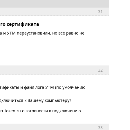
31
его сертификата
а и УТМ переустановили, но все равно не
32
тификаты и файл лога УТМ (по умолчанию
одключиться к Вашему компьютеру?
rutoken.ru о готовности к подключению.
33