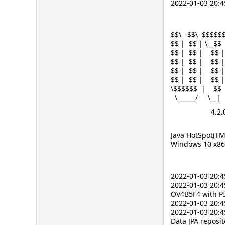
2022-01-03 20:4
$$\ $$\ $$$$$
$$ | $$ | \__$$
$$ | $$ | $$ 
$$ | $$ | $$ |
$$ | $$ | $$ 
$$ | $$ | $$ |
\$$$$$$ | $$ |
\______/ \__|
4.2.0b0
Java HotSpot(T
Windows 10 x8
2022-01-03 20:45
2022-01-03 20:4
OV4B5F4 with PI
2022-01-03 20:4
2022-01-03 20:4
Data JPA reposi