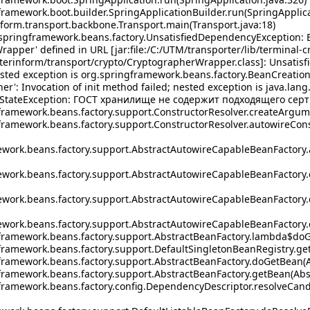
amework.boot.builder.SpringApplicationBuilder.run(SpringApplicat
orm.transport.backbone.Transport.main(Transport.java:18)
springframework.beans.factory.UnsatisfiedDependencyException: 
apper' defined in URL [jar:file:/C:/UTM/transporter/lib/terminal-c
enterinform/transport/crypto/CryptographerWrapper.class]: Unsati
sted exception is org.springframework.beans.factory.BeanCreation
r': Invocation of init method failed; nested exception is java.lang
galStateException: ГОСТ хранилище не содержит подходящего сер
amework.beans.factory.support.ConstructorResolver.createArgume
amework.beans.factory.support.ConstructorResolver.autowireConst
work.beans.factory.support.AbstractAutowireCapableBeanFactory.
work.beans.factory.support.AbstractAutowireCapableBeanFactory.
ework.beans.factory.support.AbstractAutowireCapableBeanFactory
work.beans.factory.support.AbstractAutowireCapableBeanFactory.
ramework.beans.factory.support.AbstractBeanFactory.lambda$doGe
amework.beans.factory.support.DefaultSingletonBeanRegistry.getS
ramework.beans.factory.support.AbstractBeanFactory.doGetBean(Ab
amework.beans.factory.support.AbstractBeanFactory.getBean(Abst
ramework.beans.factory.config.DependencyDescriptor.resolveCand