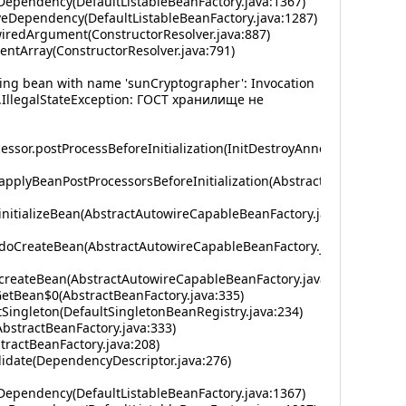
Dependency(DefaultListableBeanFactory.java:1367)
veDependency(DefaultListableBeanFactory.java:1287)
iredArgument(ConstructorResolver.java:887)
ntArray(ConstructorResolver.java:791)
ting bean with name 'sunCryptographer': Invocation
ang.IllegalStateException: ГОСТ хранилище не
ssor.postProcessBeforeInitialization(InitDestroyAnnotationBeanPos
pplyBeanPostProcessorsBeforeInitialization(AbstractAutowireCapa
nitializeBean(AbstractAutowireCapableBeanFactory.java:1780)
.doCreateBean(AbstractAutowireCapableBeanFactory.java:609)
createBean(AbstractAutowireCapableBeanFactory.java:531)
tBean$0(AbstractBeanFactory.java:335)
ingleton(DefaultSingletonBeanRegistry.java:234)
stractBeanFactory.java:333)
ractBeanFactory.java:208)
idate(DependencyDescriptor.java:276)
Dependency(DefaultListableBeanFactory.java:1367)