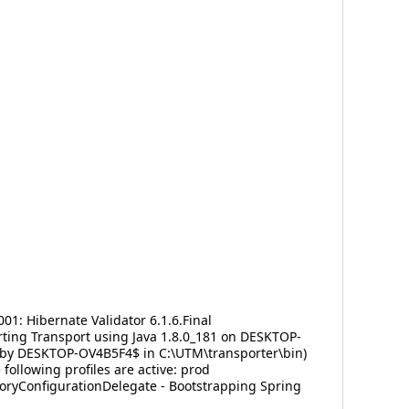
01: Hibernate Validator 6.1.6.Final
rting Transport using Java 1.8.0_181 on DESKTOP-
d by DESKTOP-OV4B5F4$ in C:\UTM\transporter\bin)
ollowing profiles are active: prod
oryConfigurationDelegate - Bootstrapping Spring