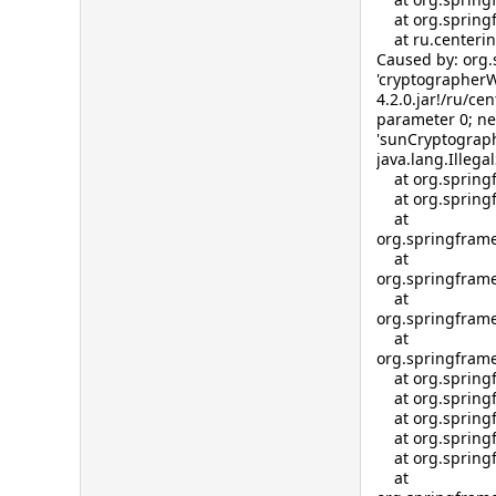
at org.springfr
at ru.centerinf
Caused by: org.
'cryptographerWr
4.2.0.jar!/ru/c
parameter 0; ne
'sunCryptographe
java.lang.Ille
at org.springfr
at org.springfr
at
org.springframe
at
org.springframe
at
org.springfram
at
org.springframe
at org.springf
at org.springfr
at org.springf
at org.springfr
at org.springf
at