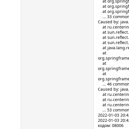
at org.springfr
at org.springfr
at org.springfr
... 33 common
Caused by: java
at ru.centerinf
at sun.reflect
at sun.reflect
at sun.reflect
at java.lang.re
at
org.springframe
at
org.springframe
at
org.springframe
... 46 common
Caused by: jav
at ru.centerinf
at ru.centerinf
at ru.centerinf
... 53 common
2022-01-03 20:4
2022-01-03 20:
кодом: 08006