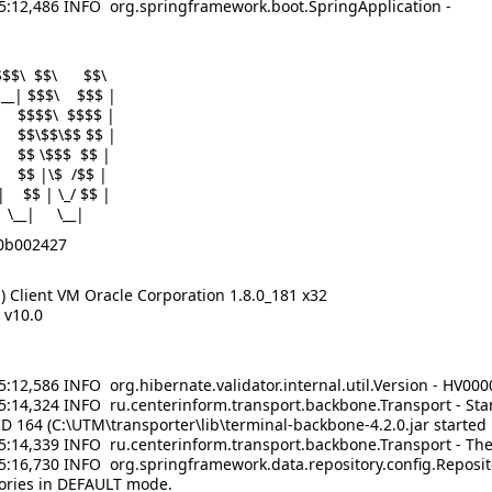
5:12,486 INFO org.springframework.boot.SpringApplication -
$$$\ $$\ $$\
 __| $$$\ $$$ |
| $$$$\ $$$$ |
 $$\$$\$$ $$ |
| $$ \$$$ $$ |
 $$ |\$ /$$ |
 $$ | \_/ $$ |
 \__| \__|
02427
M) Client VM Oracle Corporation 1.8.0_181 x32
6 v10.0
:12,586 INFO org.hibernate.validator.internal.util.Version - HV0000
5:14,324 INFO ru.centerinform.transport.backbone.Transport - Sta
D 164 (C:\UTM\transporter\lib\terminal-backbone-4.2.0.jar starte
5:14,339 INFO ru.centerinform.transport.backbone.Transport - The f
5:16,730 INFO org.springframework.data.repository.config.Reposit
tories in DEFAULT mode.