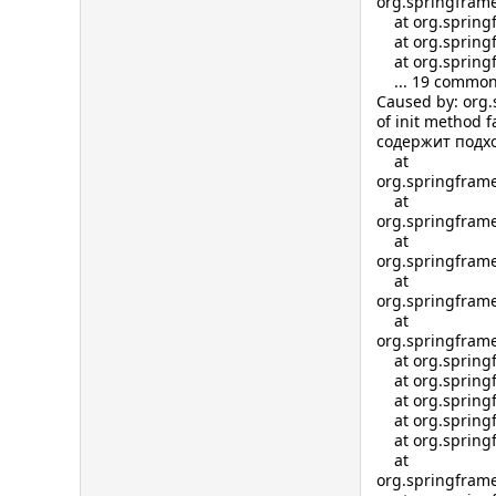
org.springframe
at org.springfr
at org.springfr
at org.springfr
... 19 common
Caused by: org.
of init method f
содержит подх
at
org.springframe
at
org.springframe
at
org.springframe
at
org.springfram
at
org.springframe
at org.springf
at org.springfr
at org.springf
at org.springfr
at org.springf
at
org.springframe