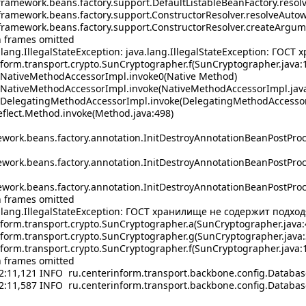
amework.beans.factory.support.DefaultListableBeanFactory.resol
amework.beans.factory.support.ConstructorResolver.resolveAutow
amework.beans.factory.support.ConstructorResolver.createArgume
 frames omitted
.lang.IllegalStateException: java.lang.IllegalStateException: Г
orm.transport.crypto.SunCryptographer.f(SunCryptographer.java:
.NativeMethodAccessorImpl.invoke0(Native Method)
.NativeMethodAccessorImpl.invoke(NativeMethodAccessorImpl.java
.DelegatingMethodAccessorImpl.invoke(DelegatingMethodAccessor
flect.Method.invoke(Method.java:498)
work.beans.factory.annotation.InitDestroyAnnotationBeanPostProc
work.beans.factory.annotation.InitDestroyAnnotationBeanPostProc
work.beans.factory.annotation.InitDestroyAnnotationBeanPostProce
 frames omitted
a.lang.IllegalStateException: ГОСТ хранилище не содержит подх
orm.transport.crypto.SunCryptographer.a(SunCryptographer.java:
orm.transport.crypto.SunCryptographer.g(SunCryptographer.java:
orm.transport.crypto.SunCryptographer.f(SunCryptographer.java:
 frames omitted
2:11,121 INFO ru.centerinform.transport.backbone.config.Databa
42:11,587 INFO ru.centerinform.transport.backbone.config.Datab