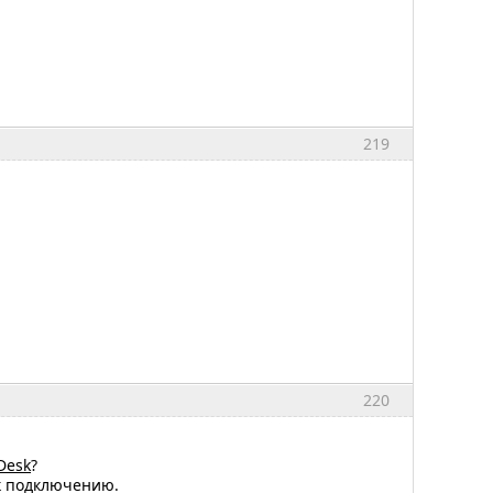
219
220
Desk
?
 к подключению.