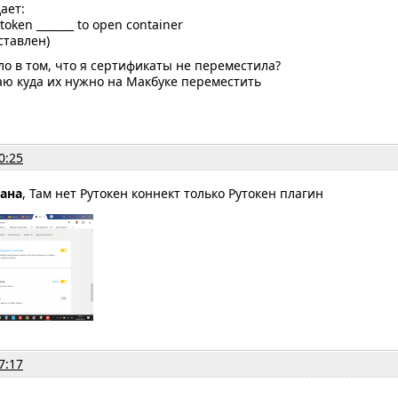
ает:
utoken _______ to open container
ставлен)
о в том, что я сертификаты не переместила?
аю куда их нужно на Макбуке переместить
0:25
лана
, Там нет Рутокен коннект только Рутокен плагин
7:17