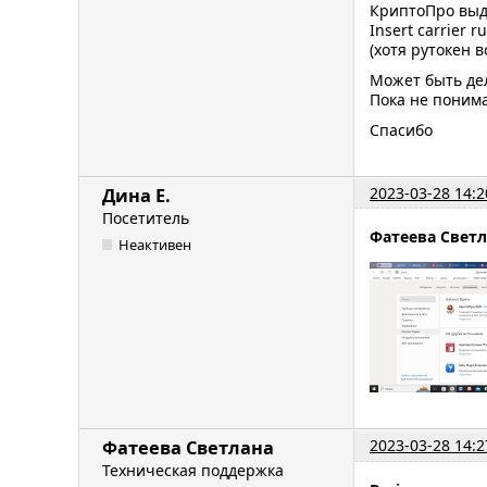
КриптоПро выд
Insert carrier r
(хотя рутокен в
Может быть дел
Пока не поним
Спасибо
2023-03-28 14:2
Дина Е.
Посетитель
Фатеева Свет
Неактивен
2023-03-28 14:2
Фатеева Светлана
Техническая поддержка