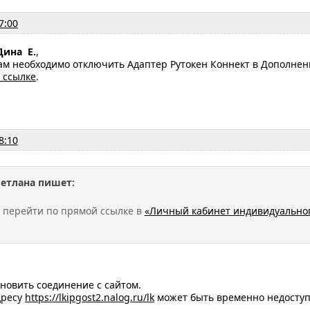
7:00
Дина Е.
,
м необходимо отключить Адаптер Рутокен Коннект в Дополнени
 ссылке
.
8:10
ветлана пишет:
 перейти по прямой ссылке в
«Личный кабинет индивидуально
ановить соединение с сайтом.
дресу
https://lkipgost2.nalog.ru/lk
может быть временно недоступ