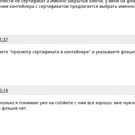
нести не сертификат а именно закрытые ключи. у меня на флэ
ании контейнера с сертификатом предлагается выбрать именно
1:37
ете "просмотр сертификата в контейнере" и указываете флэшку
5:14
колько я понимаю уже на rutokene с ним все хорошо. мне нужн
 флэшке нет.