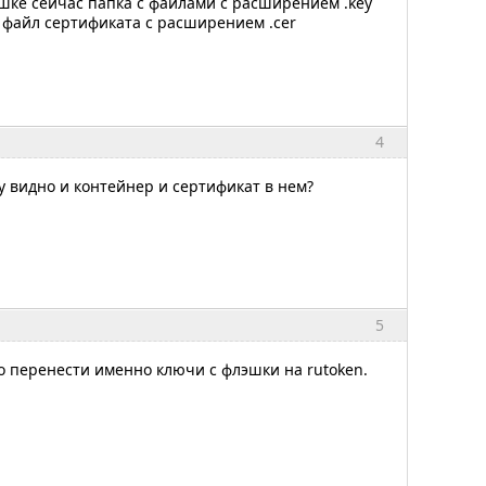
шке сейчас папка с файлами с расширением .key
 файл сертификата с расширением .cer
4
 видно и контейнер и сертификат в нем?
5
о перенести именно ключи с флэшки на rutoken.