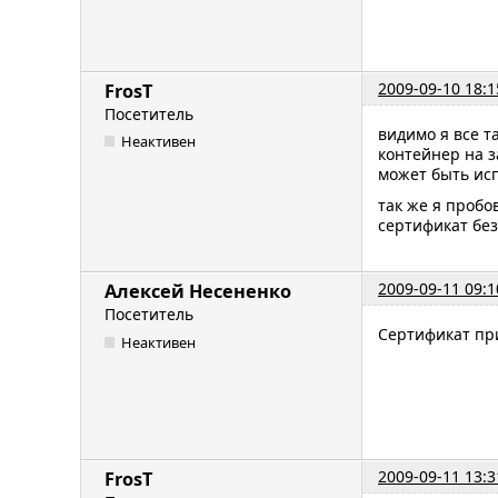
2009-09-10 18:1
FrosT
Посетитель
видимо я все т
Неактивен
контейнер на з
может быть исп
так же я пробо
сертификат без
2009-09-11 09:1
Алексей Несененко
Посетитель
Сертификат пр
Неактивен
2009-09-11 13:3
FrosT