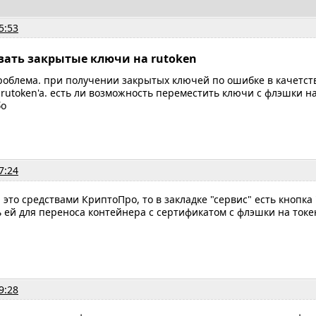
5:53
вать закрытые ключи на rutoken
роблема. при получении закрытых ключей по ошибке в качетст
rutoken'a. есть ли возможность переместить ключи с флэшки на
бо
7:24
 это средствами КриптоПро, то в закладке "сервис" есть кнопка
 ей для переноса контейнера с сертификатом с флэшки на токе
9:28