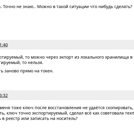
а. Точно не знаю.. Можно в такой ситуации что нибудь сделать?
1:40
ртируемый, то можно через экпорт из локального хранилища в p
тируемый, то нельзя.
ь заново прямо на токен.
6:32
 меня тоже ключ после восстановления не удаётся скопировать
ь, ключ точно экспортируемый, сделал всё как советовала техп
 в реестр или записать на носитель?