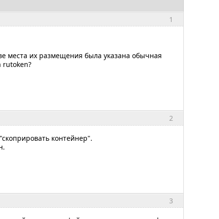
1
ве места их размещения была указана обычная
 rutoken?
2
 "скоприровать контейнер".
н.
3