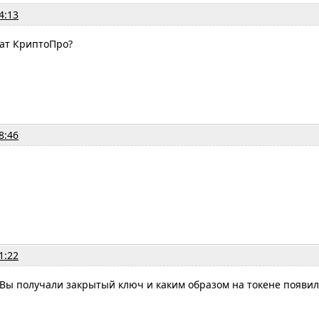
4:13
кат КриптоПро?
8:46
1:22
Вы получали закрытый ключ и каким образом на токене появил