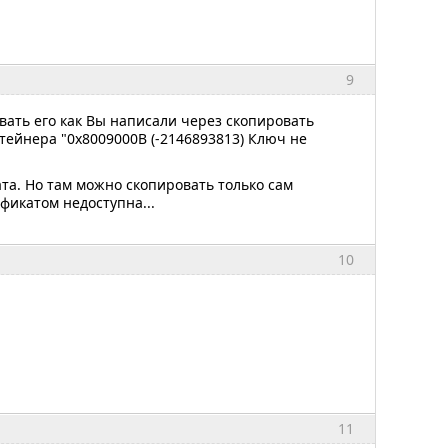
9
овать его как Вы написали через скопировать
тейнера "0x8009000B (-2146893813) Ключ не
та. Но там можно скопировать только сам
фикатом недоступна...
10
11