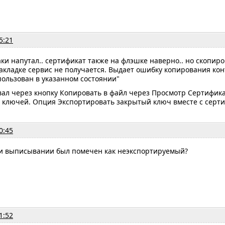
5:21
аки напутал.. сертификат также на флэшке наверно.. но скопир
акладке сервис не получается. Выдает ошибку копирования кон
ользован в указанном состоянии"
вал через кнопку Копировать в файл через Просмотр Сертифика
 ключей. Опция Экспортировать закрытый ключ вместе с серти
0:45
и выписывании был помечен как неэкспортируемый?
1:52