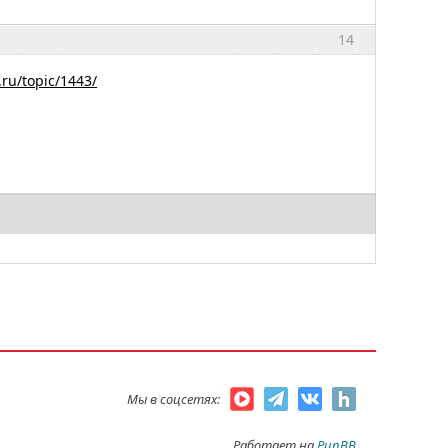
14
.ru/topic/1443/
Мы в соцсетях:
Работает на
PunBB