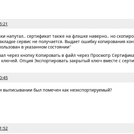
5:21
аки напутал.. сертификат также на флэшке наверно.. но скопир
акладке сервис не получается. Выдает ошибку копирования кон
ользован в указанном состоянии"
вал через кнопку Копировать в файл через Просмотр Сертифика
 ключей. Опция Экспортировать закрытый ключ вместе с серти
0:45
и выписывании был помечен как неэкспортируемый?
1:52