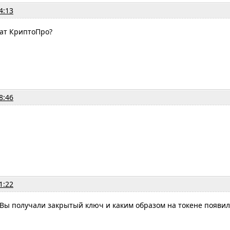
4:13
кат КриптоПро?
8:46
1:22
Вы получали закрытый ключ и каким образом на токене появил