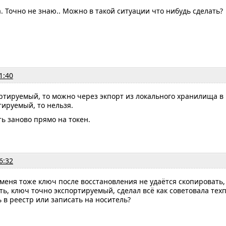
а. Точно не знаю.. Можно в такой ситуации что нибудь сделать?
1:40
ртируемый, то можно через экпорт из локального хранилища в p
тируемый, то нельзя.
ь заново прямо на токен.
6:32
 меня тоже ключ после восстановления не удаётся скопировать
ь, ключ точно экспортируемый, сделал всё как советовала техп
 в реестр или записать на носитель?