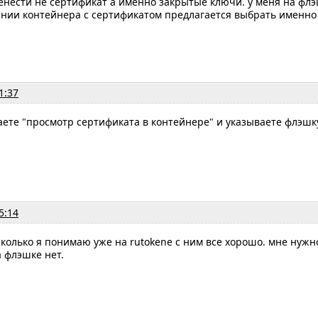
нести не сертификат а именно закрытые ключи. у меня на флэ
ании контейнера с сертификатом предлагается выбрать именно
1:37
ете "просмотр сертификата в контейнере" и указываете флэшку
5:14
колько я понимаю уже на rutokene с ним все хорошо. мне нужн
 флэшке нет.