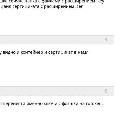
шке сейчас папка с файлами с расширением .key
 файл сертификата с расширением .cer
4
 видно и контейнер и сертификат в нем?
5
о перенести именно ключи с флэшки на rutoken.