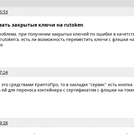
5:53
вать закрытые ключи на rutoken
роблема. при получении закрытых ключей по ошибке в качетст
rutoken'a. есть ли возможность переместить ключи с флэшки на
бо
7:24
 это средствами КриптоПро, то в закладке "сервис" есть кнопка
 ей для переноса контейнера с сертификатом с флэшки на токе
9:28