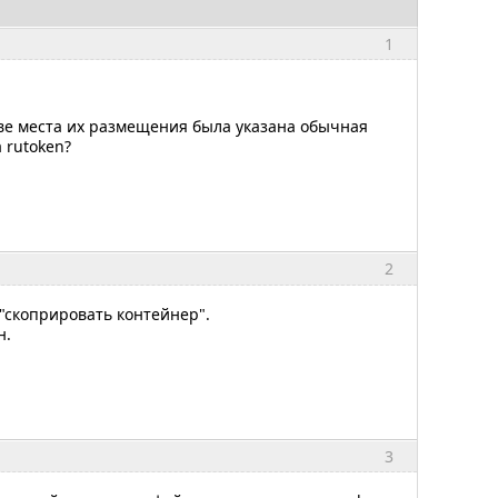
1
ве места их размещения была указана обычная
 rutoken?
2
 "скоприровать контейнер".
н.
3