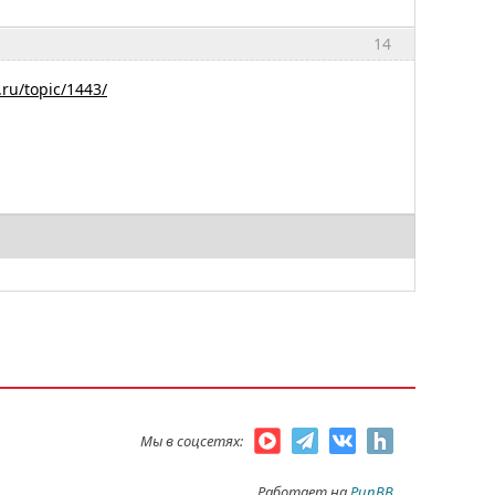
14
.ru/topic/1443/
Мы в соцсетях:
Работает на
PunBB