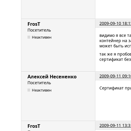
2009-09-10 18:1
FrosT
Посетитель
видимо я все т
Неактивен
контейнер на з
может быть исп
так же я пробо
сертификат без
2009-09-11 09:1
Алексей Несененко
Посетитель
Сертификат пр
Неактивен
2009-09-11 13:3
FrosT