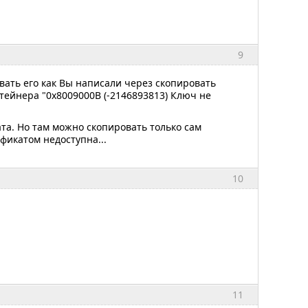
9
овать его как Вы написали через скопировать
тейнера "0x8009000B (-2146893813) Ключ не
та. Но там можно скопировать только сам
фикатом недоступна...
10
11