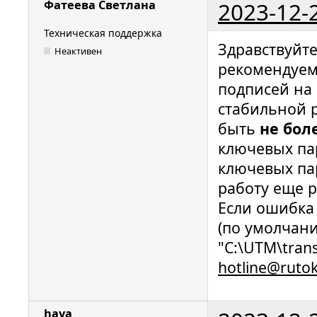
2023-12-
Фатеева Светлана
Техническая поддержка
Здравствуйт
Неактивен
рекомендуем
подписей на 
стабильной 
быть
не бол
ключевых пар
ключевых пар
работу еще р
Если ошибка 
(по умолчан
"C:\UTM\trans
hotline@ruto
haya