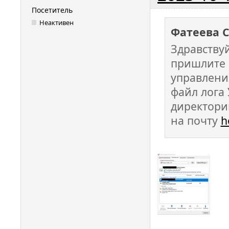
Посетитель
Неактивен
Фатеева 
Здравству
пришлите 
управлени
файл лога
директории
на почту
h