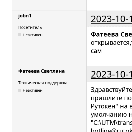
2023-10-
jobn1
Посетитель
Фатеева Св
Неактивен
открывается,
сам
2023-10-
Фатеева Светлана
Техническая поддержка
Здравствуйт
Неактивен
пришлите по
Рутокен" на 
умолчанию н
"C:\UTM\trans
hotline@ruto