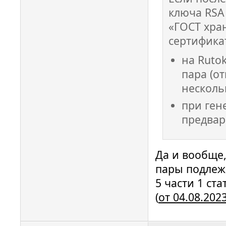
ключа RSA
«ГОСТ хра
сертификат
на Ruto
пара (о
несколь
при ген
предвар
Да и вообще
пары подлеж
5 части 1 ст
(
от 04.08.202