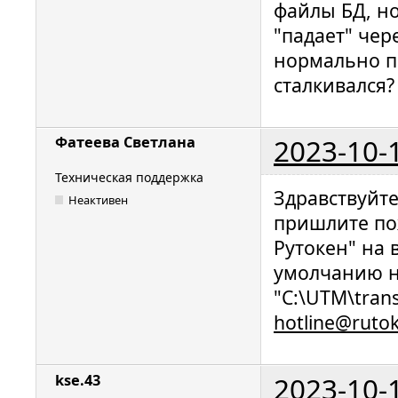
файлы БД, но
"падает" чер
нормально пр
сталкивался?
2023-10-
Фатеева Светлана
Техническая поддержка
Здравствуйт
Неактивен
пришлите по
Рутокен" на 
умолчанию н
"C:\UTM\trans
hotline@ruto
2023-10-
kse.43