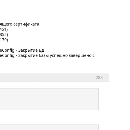
одящего сертификата
451)
352)
170)
seConfig - Закрытие БД
aseConfig - Закрытие базы успешно завершено с
283