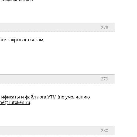
278
т же закрывается сам
279
тификаты и файл лога УТМ (по умолчанию
ine@rutoken.ru
.
280