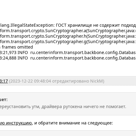
a.lang.IllegalStateException: ГОСТ хранилище не содержит подх
orm.transport.crypto.SunCryptographer.a(SunCryptographer.java:
orm.transport.crypto.SunCryptographer.h(SunCryptographer.java:
orm.transport.crypto.SunCryptographer.g(SunCryptographer.java:
 frames omitted
3:21,973 INFO ru.centerinform.transport.backbone.config.Databa
13:24,888 INFO ru.centerinform.transport.backbone.config.Datab
3:17
(2023-12-22 09:48:04 отредактировано NickM)
шет:
ереустановить утм, драйвера рутокена ничего не помогает.
ую инструкцию
, и обратите внимание на следующее: