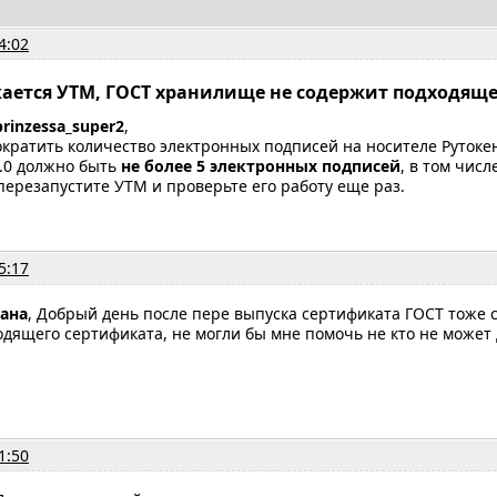
4:02
скается УТМ, ГОСТ хранилище не содержит подходящ
prinzessa_super2
,
кратить количество электронных подписей на носителе Рутокен
2.0 должно быть
не более 5 электронных подписей
, в том чис
ерезапустите УТМ и проверьте его работу еще раз.
5:17
лана
, Добрый день после пере выпуска сертификата ГОСТ тоже 
дящего сертификата, не могли бы мне помочь не кто не может 
1:50