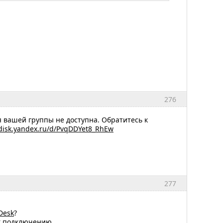
276
я вашей группы не доступна. Обратитесь к
/disk.yandex.ru/d/PvqDDYet8_RhEw
277
Desk
?
к подключению.