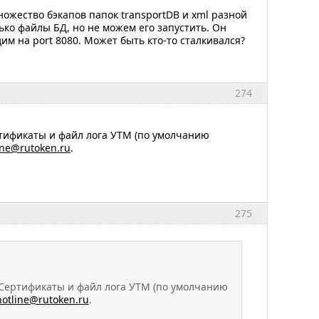
ножество бэкапов папок transportDB и xml разной
ько файлы БД, но не можем его запустить. Он
им на port 8080. Может быть кто-то сталкивался?
274
тификаты и файл лога УТМ (по умолчанию
ine@rutoken.ru
.
275
Сертификаты и файл лога УТМ (по умолчанию
hotline@rutoken.ru
.