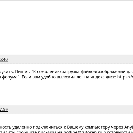
6:40
грузить. Пишет: "К сожалению загрузка файлов/изображений дл
форума". Если вам удобно выложил лог на яндекс диск:
https:/
7:59
жность удаленно подключиться к Вашему компьютеру через
Any
 утилиты сообщите письмом на
hotline@rutoken.ru
о готовности 