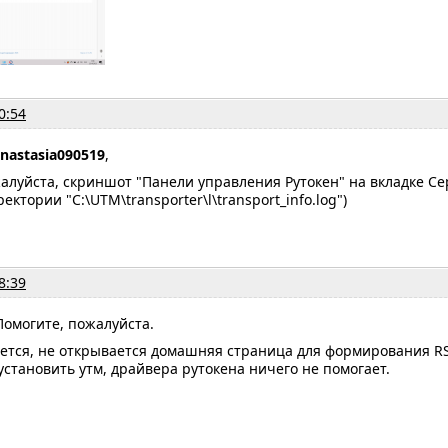
0:54
nastasia090519
,
алуйста, скриншот "Панели управления Рутокен" на вкладке С
ектории "C:\UTM\transporter\l\transport_info.log")
8:39
Помогите, пожалуйста.
ается, не открывается домашняя страница для формирования R
становить утм, драйвера рутокена ничего не помогает.