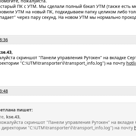
Помогите, пожалуйста.
 старый ПК с УТМ. Мы сделали полный бэкап УТМ (также есть м
ановили УТМ на новый ПК, подкидываем папку целиком либо тол
"падает" через пару секунд. На новом УТМ мы нормально проход
8:36
kse.43
,
луйста скриншот "Панели управления Рутокен" на вкладке Сер
ектории "C:\UTM\transporter\l\transport_info.log") на почту
hotl
3:48
ветлана пишет:
те,
kse.43
,
ожалуйста скриншот "Панели управления Рутокен" на вкладке 
 директории "C:\UTM\transporter\l\transport_info.log") на почту