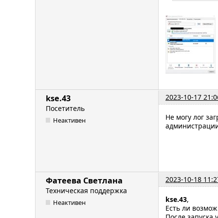
2023-10-17 21:0
kse.43
Посетитель
Не могу лог за
Неактивен
администрации 
2023-10-18 11:2
Фатеева Светлана
Техническая поддержка
kse.43
,
Неактивен
Есть ли возмо
После запуска