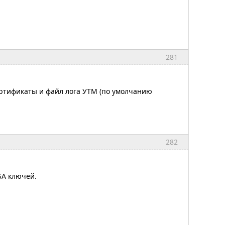
281
ертификаты и файл лога УТМ (по умолчанию
282
SA ключей.