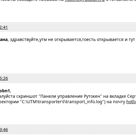
2:41
лана
, здравствуйте,утм не открывается,тоесть открывается и ту
6:26
jobn1
,
луйста скриншот "Панели управления Рутокен" на вкладке Сер
ектории "C:\UTM\transporter\l\transport_info.log") на почту
hotl
9:46