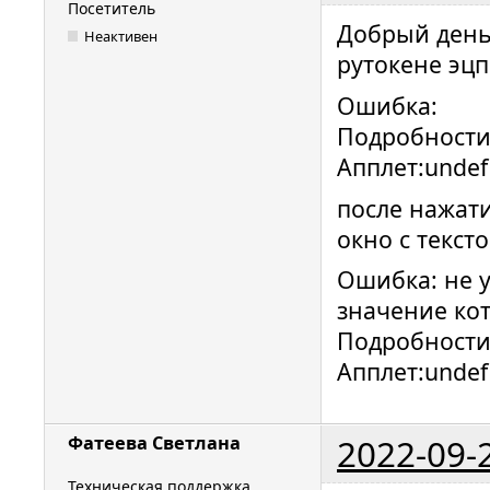
Посетитель
Добрый день!
Неактивен
рутокене эцп
Ошибка:
Подробности
Апплет:undef
после нажати
окно с текст
Ошибка: не у
значение ко
Подробности
Апплет:undef
2022-09-
Фатеева Светлана
Техническая поддержка