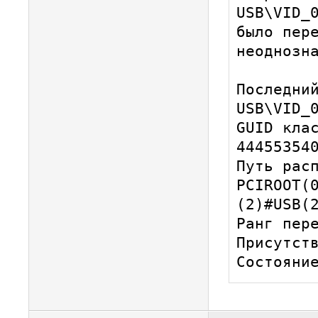
USB\VID_0
было пере
неоднозна
Последний
USB\VID_0
GUID кла
444553540
Путь расп
PCIROOT(
(2)#USB(2
Ранг пере
Присутств
Состояни