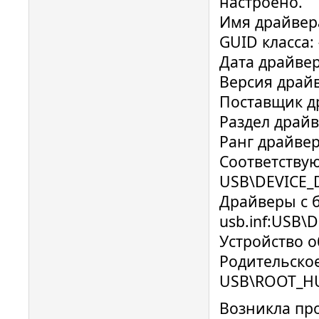
настроено.
Имя драйвера
GUID класса:
Дата драйвер
Версия драйв
Поставщик др
Раздел драйв
Ранг драйвер
Соответству
USB\DEVICE_
Драйверы с 
usb.inf:USB\
Устройство о
Родительское
USB\ROOT_H
Возникла про