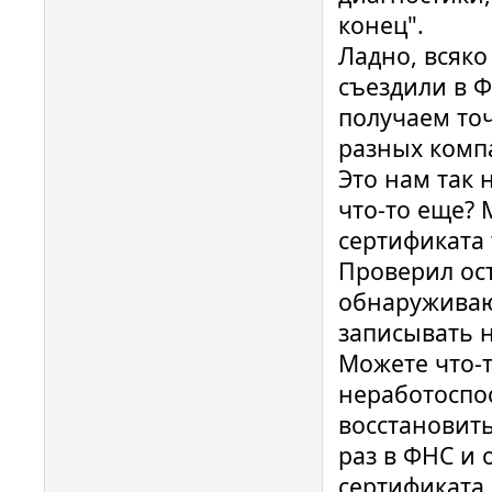
конец".
Ладно, всяко
съездили в Ф
получаем точ
разных комп
Это нам так 
что-то еще? 
сертификата 
Проверил ос
обнаруживают
записывать н
Можете что-т
неработоспо
восстановить
раз в ФНС и 
сертификата,