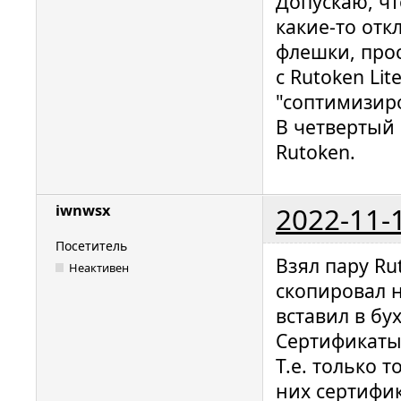
Допускаю, чт
какие-то отк
флешки, прост
с Rutoken Li
"соптимизир
В четвертый
Rutoken.
2022-11-
iwnwsx
Посетитель
Взял пару Ru
Неактивен
скопировал 
вставил в бу
Сертификаты
Т.е. только 
них сертифик