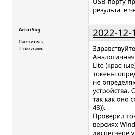
USB-порту п
результате ч
2022-12-
ArturSog
Посетитель
Здравствуйте
Неактивен
Аналогичная
Lite (красны
токены опред
не определяю
устройства. 
так как оно 
43)).
Проверил то
версиях Wind
диспетчере у