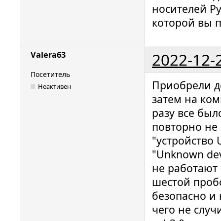
носителей Ру
которой вы 
2022-12-
Valera63
Посетитель
Приобрели де
Неактивен
затем на ком
разу все бы
повторно не р
"устройство 
"Unknown dev
не работают 
шестой проб
безопасно и 
чего не случ