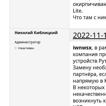
окирпичиваю
Lite.
Что там с ни
2022-11-
Николай Киблицкий
Администратор
iwnwsx
, в р
Неактивен
компания пр
устройств Ру
Замену необ
партнёра, ес
напрямую в 
В некоторых 
некачественн
возникнуть 