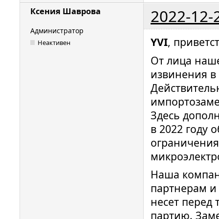
2022-12-
Ксения Шаврова
Администратор
YVI
, приветс
Неактивен
От лица наш
извинения в 
Действитель
импортозаме
Здесь допол
в 2022 году 
ограничения
микроэлектр
Наша компан
партнерам и
несет перед 
партию. Заме