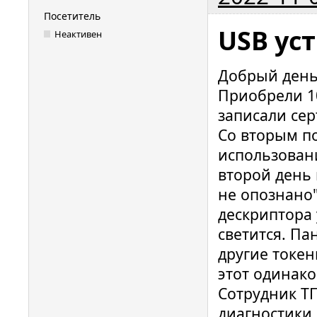
Посетитель
USB ус
Неактивен
Добрый день
Приобрели 10
записали сер
Со вторым по
использовани
второй день
не опознано"
дескриптора 
светится. Па
другие токен
этот одинако
Сотрудник Т
диагностики,