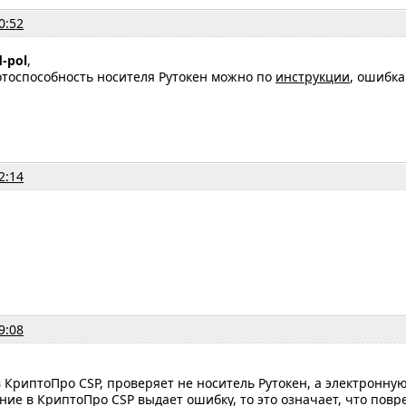
0:52
d-pol
,
отоспособность носителя Рутокен можно по
инструкции
, ошибка
2:14
9:08
 КриптоПро CSP, проверяет не носитель Рутокен, а электронную
ние в КриптоПро CSP выдает ошибку, то это означает, что повр