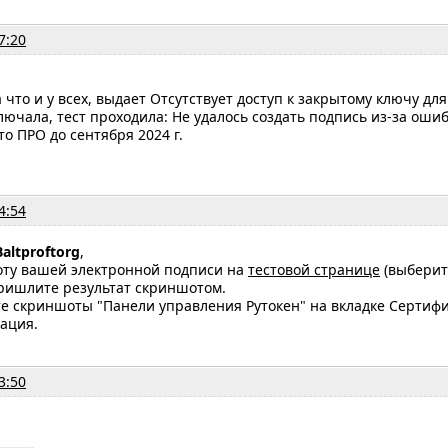
7:20
 что и у всех, выдает Отсутствует доступ к закрытому ключу дл
лючала, тест проходила: Не удалось создать подпись из-за ошиб
о ПРО до сентября 2024 г.
4:54
Baltproftorg
,
оту вашей электронной подписи на
тестовой странице
(выберит
пришлите результат скриншотом.
е скриншоты "Панели управления Рутокен" на вкладке Сертиф
ация.
3:50