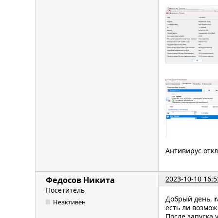
Антивирус отк
2023-10-10 16:5
Федосов Никита
Посетитель
Добрый день,
r
Неактивен
есть ли возмо
После запуска 