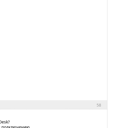
58
Desk?
 к подключению.