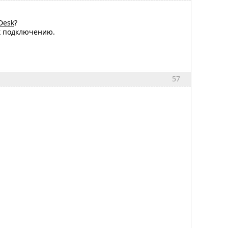
Desk
?
к подключению.
57