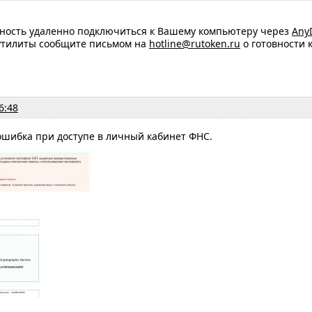
жность удаленно подключиться к Вашему компьютеру через
Any
 утилиты сообщите письмом на
hotline@rutoken.ru
о готовности 
6:48
ошибка при доступе в личный кабинет ФНС.