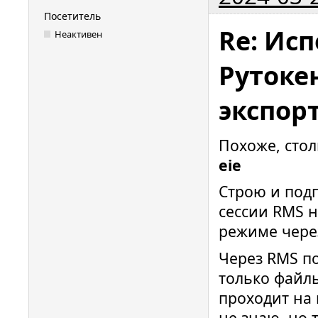
Посетитель
Re: Исп
Неактивен
Рутокен
экспор
Похоже, сто
eie
Строю и подп
сессии RMS н
режиме чере
Через RMS п
только файл
проходит на к
не знаю, но 