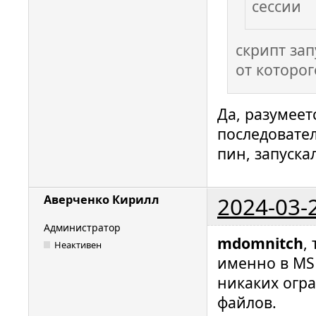
сессии
скрипт зап
от которо
Да, разумеет
последовате
пин, запуска
2024-03-
Аверченко Кирилл
Администратор
mdomnitch
,
Неактивен
именно в MS
никаких огр
файлов.