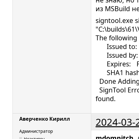
из MSBuild н
signtool.exe s
"C:\builds\61
The following 
Issued to: ..
Issued by: G
Expires: Fri
SHA1 hash: ..
Done Adding 
SignTool Erro
found.
2024-03-
Аверченко Кирилл
Администратор
mdomnitch
,
Неактивен