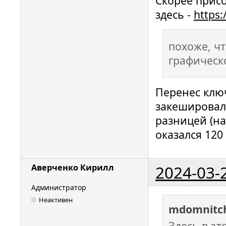
Скорее прис
здесь -
https
похоже, ч
графическ
Перенес ключ
закешировал
разницей (н
оказался 120
2024-03-
Аверченко Кирилл
Администратор
Неактивен
mdomnitc
Здесь в э