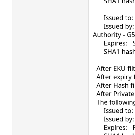
SHA1 hash: 0
Issued to: ....
Issued by: Ve
Authority - G5
Expires: Su
SHA1 hash: 0
After EKU filt
After expiry fi
After Hash fil
After Private K
The following 
Issued to: ..
Issued by: G
Expires: Fri