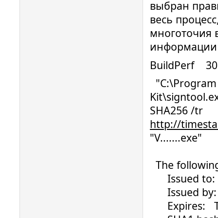
выбран прави
весь процесс
многоточия 
информации
BuildPerf 3
"C:\Program F
Kit\signtool.e
SHA256 /tr
http://timest
"V.......exe"
The following
Issued to: .
Issued by: S
Expires: Th