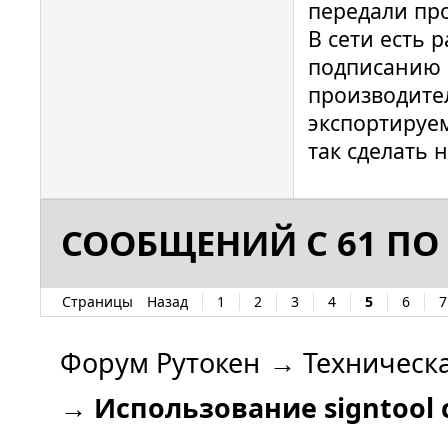
передали пр
В сети есть 
подписанию ч
производите
экспортируе
так сделать н
СООБЩЕНИЙ С 61 ПО 
Страницы
Назад
1
2
3
4
5
6
7
Форум Рутокен
→
Техническ
→
Использование signtool 