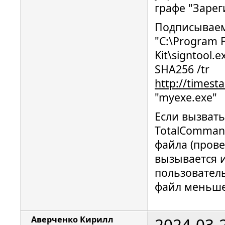
графе "Зарег
Подписываем
"C:\Program F
Kit\signtool.e
SHA256 /tr
http://timest
"myexe.exe"
Если вызват
TotalComman
файла (прове
вызывается и
пользователь
файл меньше
2024-03-
Аверченко Кирилл