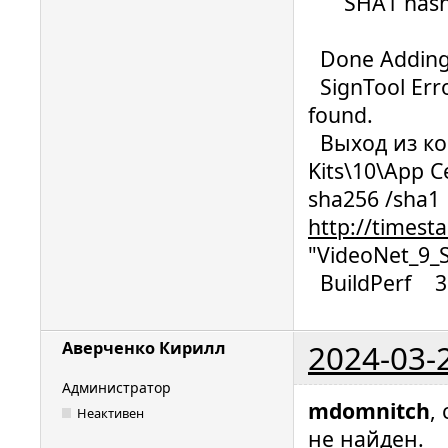
SHA1 hash: D
Done Adding 
SignTool Erro
found.
Выход из ком
Kits\10\App Ce
sha256 /sha1 D
http://timest
"VideoNet_9_S
BuildPerf 3
2024-03-
Аверченко Кирилл
Администратор
mdomnitch
,
Неактивен
не найден.