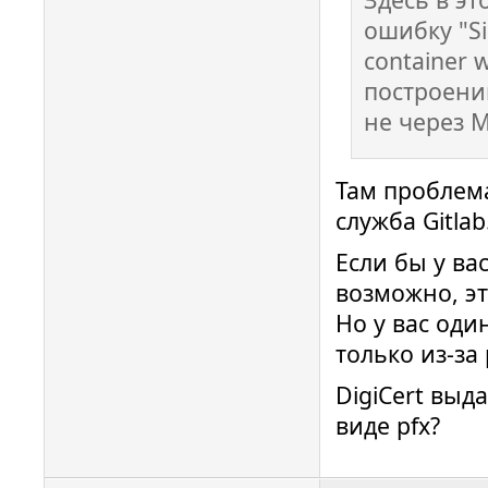
ошибку "Sig
container 
построени
не через M
Там проблема
служба Gitlab
Если бы у ва
возможно, э
Но у вас оди
только из-за
DigiCert выд
виде pfx?