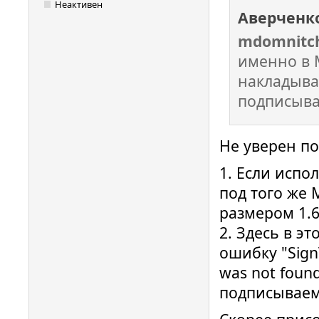
Неактивен
Аверченк
mdomnitc
именно в 
накладыва
подписыва
Не уверен п
1. Если испол
под того же
размером 1.6
2. Здесь в э
ошибку "SignT
was not foun
подписываемо