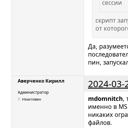
сессии
скрипт зап
от которо
Да, разумеет
последовате
пин, запуска
2024-03-
Аверченко Кирилл
Администратор
mdomnitch
,
Неактивен
именно в MS
никаких огр
файлов.