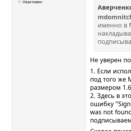
Неактивен
Аверченк
mdomnitc
именно в 
накладыва
подписыва
Не уверен п
1. Если испол
под того же
размером 1.6
2. Здесь в э
ошибку "SignT
was not foun
подписываемо