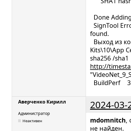
SHA1 hash: D
Done Adding 
SignTool Erro
found.
Выход из ком
Kits\10\App Ce
sha256 /sha1 D
http://timest
"VideoNet_9_S
BuildPerf 3
2024-03-
Аверченко Кирилл
Администратор
mdomnitch
,
Неактивен
не найден.