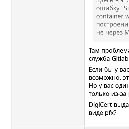
ошибку "Sig
container 
построени
не через M
Там проблема
служба Gitlab
Если бы у ва
возможно, э
Но у вас оди
только из-за
DigiCert выд
виде pfx?