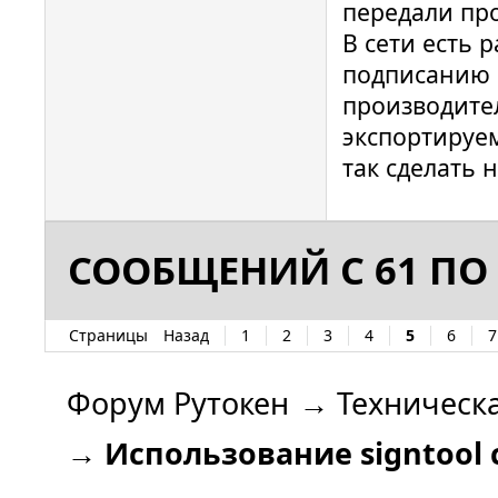
передали пр
В сети есть 
подписанию ч
производите
экспортируе
так сделать н
СООБЩЕНИЙ С 61 ПО 
Страницы
Назад
1
2
3
4
5
6
7
Форум Рутокен
→
Техническ
→
Использование signtool 