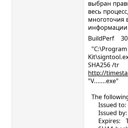
выбран прави
весь процесс
многоточия 
информации
BuildPerf 3
"C:\Program F
Kit\signtool.e
SHA256 /tr
http://timest
"V.......exe"
The following
Issued to: .
Issued by: S
Expires: Th