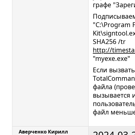
графе "Зарег
Подписываем
"C:\Program F
Kit\signtool.e
SHA256 /tr
http://timest
"myexe.exe"
Если вызват
TotalComman
файла (прове
вызывается и
пользователь
файл меньше
2024-03-
Аверченко Кирилл