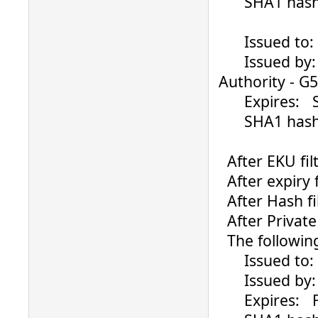
SHA1 hash: 0
Issued to: ....
Issued by: Ve
Authority - G5
Expires: Su
SHA1 hash: 0
After EKU filt
After expiry fi
After Hash fil
After Private K
The following 
Issued to: ..
Issued by: G
Expires: Fri