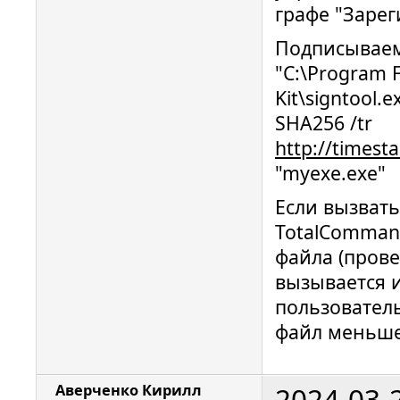
графе "Зарег
Подписываем
"C:\Program F
Kit\signtool.e
SHA256 /tr
http://timest
"myexe.exe"
Если вызват
TotalComman
файла (прове
вызывается и
пользователь
файл меньше
2024-03-
Аверченко Кирилл