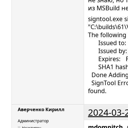
из MSBuild н
signtool.exe s
"C:\builds\61
The following 
Issued to: ..
Issued by: G
Expires: Fri
SHA1 hash: ..
Done Adding 
SignTool Erro
found.
2024-03-
Аверченко Кирилл
Администратор
mdomnitch
,
Неактивен