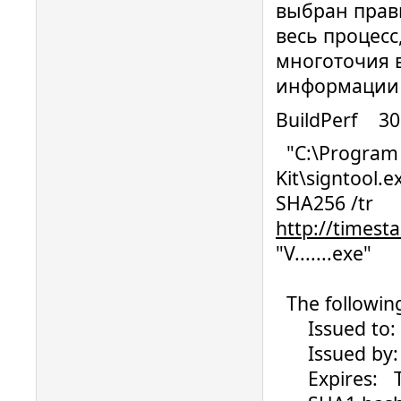
выбран прави
весь процесс
многоточия 
информации
BuildPerf 3
"C:\Program F
Kit\signtool.e
SHA256 /tr
http://timest
"V.......exe"
The following
Issued to: .
Issued by: S
Expires: Th