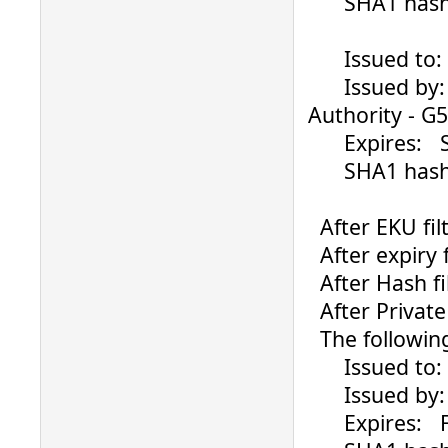
SHA1 hash: 0
Issued to: ....
Issued by: Ve
Authority - G5
Expires: Su
SHA1 hash: 0
After EKU filt
After expiry fi
After Hash fil
After Private K
The following 
Issued to: ..
Issued by: G
Expires: Fri