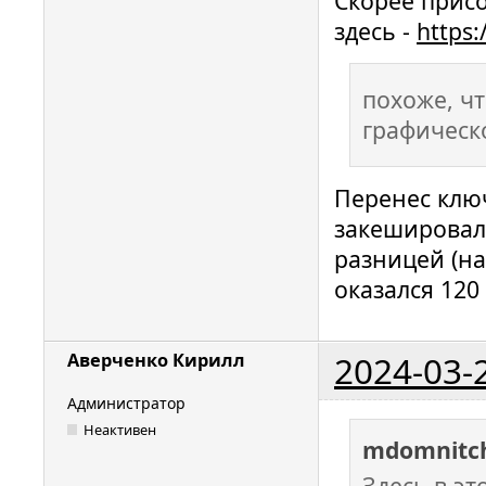
Скорее прис
здесь -
https
похоже, ч
графическ
Перенес ключ
закешировал
разницей (н
оказался 120
2024-03-
Аверченко Кирилл
Администратор
Неактивен
mdomnitc
Здесь в э