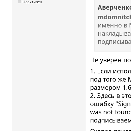
Неактивен
Аверченк
mdomnitc
именно в 
накладыва
подписыва
Не уверен п
1. Если испол
под того же
размером 1.6
2. Здесь в э
ошибку "SignT
was not foun
подписываемо