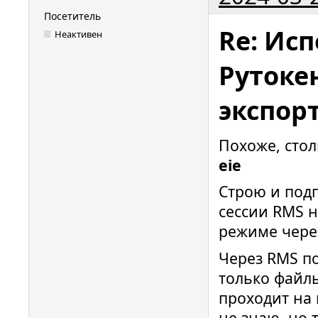
Посетитель
Re: Исп
Неактивен
Рутокен
экспор
Похоже, сто
eie
Строю и подп
сессии RMS н
режиме чере
Через RMS п
только файл
проходит на к
не знаю, но 