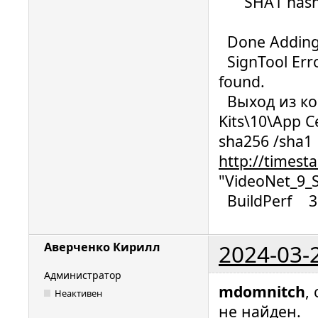
SHA1 hash: D
Done Adding 
SignTool Erro
found.
Выход из ком
Kits\10\App Ce
sha256 /sha1 D
http://timest
"VideoNet_9_S
BuildPerf 3
2024-03-
Аверченко Кирилл
Администратор
mdomnitch
,
Неактивен
не найден.