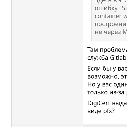
ошибку "Sig
container 
построени
не через M
Там проблема
служба Gitlab
Если бы у ва
возможно, э
Но у вас оди
только из-за
DigiCert выд
виде pfx?