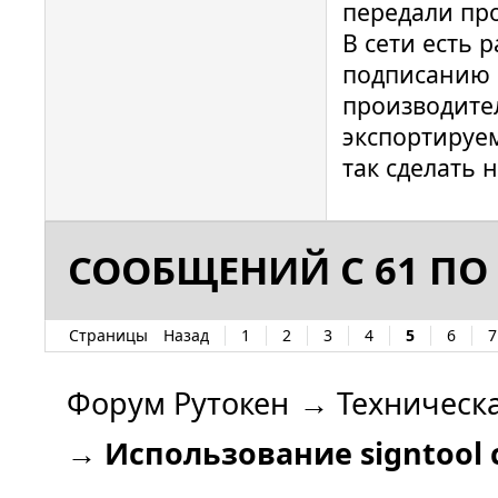
передали пр
В сети есть 
подписанию ч
производите
экспортируе
так сделать н
СООБЩЕНИЙ С 61 ПО 
Страницы
Назад
1
2
3
4
5
6
7
Форум Рутокен
→
Техническ
→
Использование signtool 