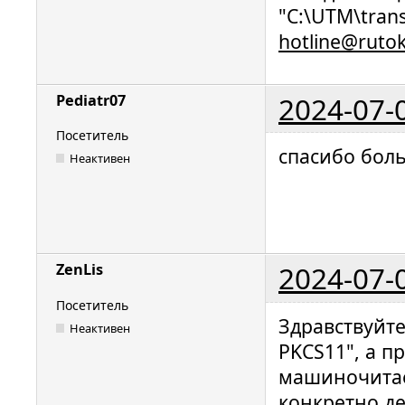
"C:\UTM\trans
hotline@ruto
2024-07-
Pediatr07
Посетитель
спасибо бол
Неактивен
2024-07-
ZenLis
Посетитель
Здравствуйте
Неактивен
PKCS11", а п
машиночитае
конкретно де