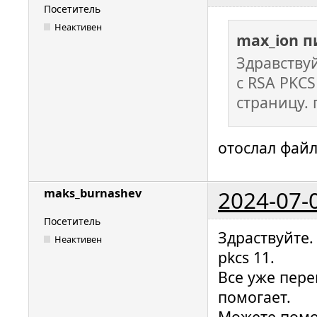
Посетитель
Неактивен
max_ion п
Здравству
с RSA PKC
страницу. 
отослал файл
2024-07-
maks_burnashev
Посетитель
Здраствуйте.
Неактивен
pkcs 11.
Все уже пере
помогает.
Можете помо