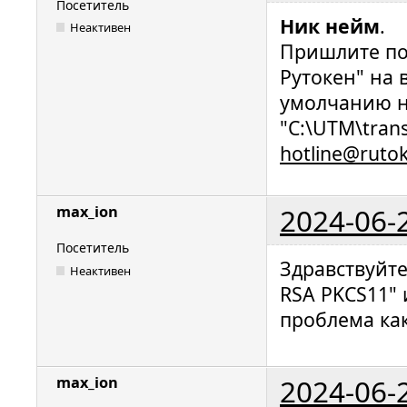
Посетитель
Ник нейм
.
Неактивен
Пришлите по
Рутокен" на 
умолчанию н
"C:\UTM\trans
hotline@ruto
2024-06-
max_ion
Посетитель
Здравствуйт
Неактивен
RSA PKCS11"
проблема как
2024-06-
max_ion