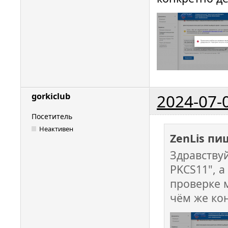
2024-07-
gorkiclub
Посетитель
Неактивен
ZenLis пи
Здравству
PKCS11", 
проверке 
чём же ко