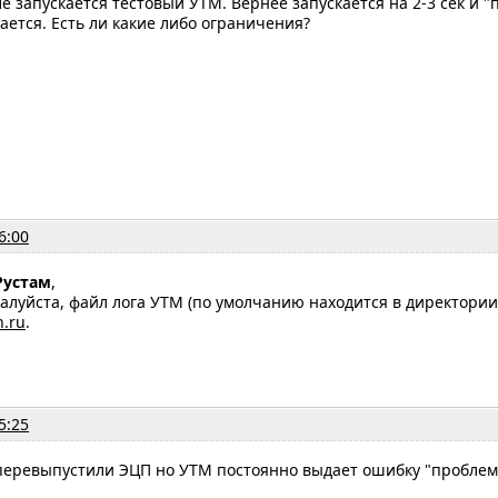
е запускается тестовый УТМ. Вернее запускается на 2-3 сек и 
ается. Есть ли какие либо ограничения?
6:00
Рустам
,
луйста, файл лога УТМ (по умолчанию находится в директории "C:
n.ru
.
5:25
 перевыпустили ЭЦП но УТМ постоянно выдает ошибку "проблем