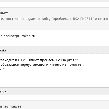
шет:
те, постоянно выдает ошибку "проблема с RSA PKCS11" и не за
а hotline@rutoken.ru.
2:47
езаходит в UTM. Пишет проблемы с rsa pkcs 11.
обовал,все переустановил и ничего не помогает.
???
2:07
ashev пишет: