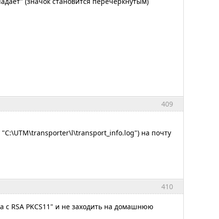
"падает" (значок становится перечеркнутым)
409
\UTM\transporter\l\transport_info.log") на почту
410
а с RSA PKCS11" и не заходить на домашнюю