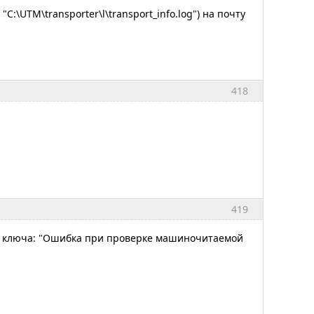
\UTM\transporter\l\transport_info.log") на почту
418
419
ии ключа: "Ошибка при проверке машиночитаемой