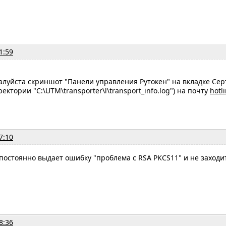
1:59
луйста скриншот "Панели управления Рутокен" на вкладке Сер
ектории "C:\UTM\transporter\l\transport_info.log") на почту
hotl
7:10
постоянно выдает ошибку "проблема с RSA PKCS11" и не заход
8:36