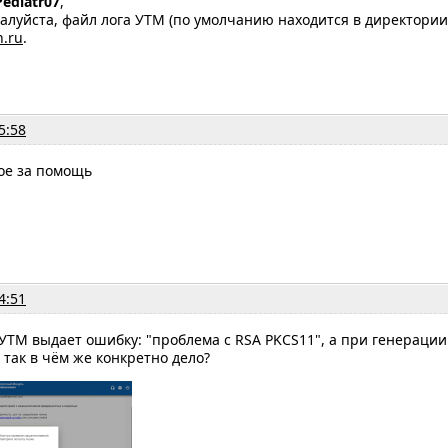
Pediatr07
,
луйста, файл лога УТМ (по умолчанию находится в директории "C:
n.ru
.
5:58
ое за помощь
4:51
 УТМ выдает ошибку: "проблема с RSA PKCS11", а при генерац
 так в чём же конкретно дело?