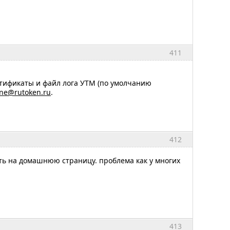
411
тификаты и файл лога УТМ (по умолчанию
ine@rutoken.ru
.
412
ить на домашнюю страницу. проблема как у многих
413