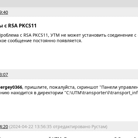
9:40
ы с RSA PKCS11
роблема с RSA PKCS11, УТМ не может установить соединение с
кое сообщение постоянно появляется.
3:07
sergey0366
, пришлите, пожалуйста, скриншот "Панели управлен
нию находится в директории "C:\UTM\transporter\l\transport_inf
4:20
(2024-04-22 13:56:35 отредактировано Рустам)