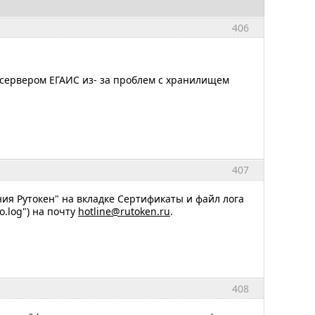
406
 сервером ЕГАИС из- за проблем с хранилищем
407
ия Рутокен" на вкладке Сертификаты и файл лога
o.log") на почту
hotline@rutoken.ru
.
408