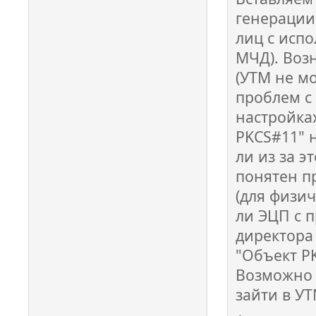
генерации 
лиц с исп
МЧД). Воз
(УТМ не м
проблем с
настройка
PKCS#11" 
ли из за э
понятен п
(для физи
ли ЭЦП с 
директора 
"Объект PK
Возможно 
зайти в У