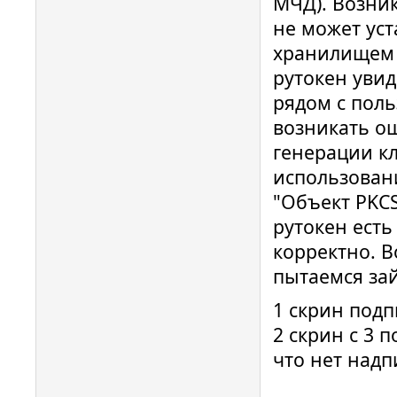
МЧД). Возни
не может уст
хранилищем R
рутокен увид
рядом с поль
возникать о
генерации кл
использован
"Объект PKCS
рутокен есть
корректно. В
пытаемся за
1 скрин подп
2 скрин с 3 
что нет надп