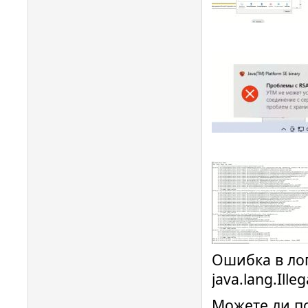
Ошибка в лог
java.lang.Ill
Можете ли п