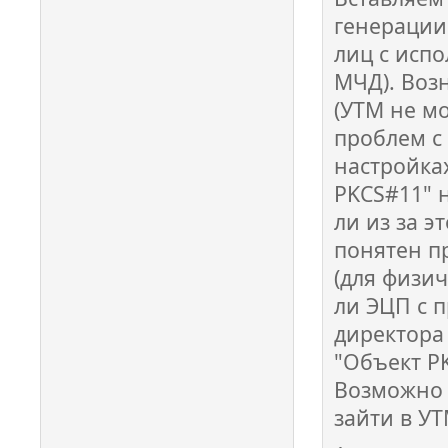
генерации 
лиц с исп
МЧД). Воз
(УТМ не м
проблем с
настройка
PKCS#11" 
ли из за э
понятен п
(для физи
ли ЭЦП с 
директора 
"Объект PK
Возможно 
зайти в У