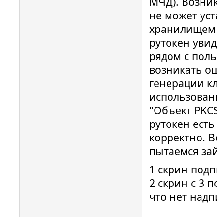
МЧД). Возни
не может уст
хранилищем R
рутокен увид
рядом с поль
возникать о
генерации кл
использован
"Объект PKCS
рутокен есть
корректно. В
пытаемся за
1 скрин подп
2 скрин с 3 
что нет надп