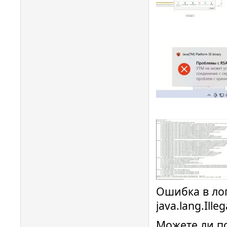
Ошибка в лог
java.lang.Ill
Можете ли п