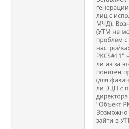
генерации 
лиц с исп
МЧД). Воз
(УТМ не м
проблем с
настройка
PKCS#11" 
ли из за э
понятен п
(для физи
ли ЭЦП с 
директора 
"Объект PK
Возможно 
зайти в У