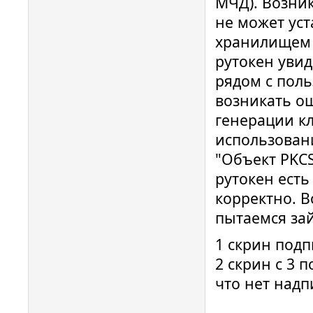
МЧД). Возни
не может уст
хранилищем R
рутокен увид
рядом с поль
возникать о
генерации кл
использован
"Объект PKCS
рутокен есть
корректно. В
пытаемся за
1 скрин подп
2 скрин с 3 
что нет надп