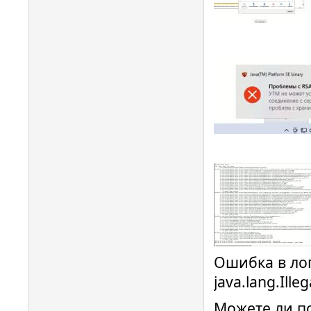
Ошибка в лог
java.lang.Ill
Можете ли п