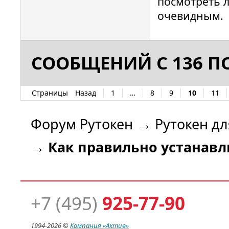
посмотреть л
path: /de
очевидным.
00000090 
hotplug_l
for a dri
СООБЩЕНИЙ С 136 ПО
path: /de
14527062 
hotplug_l
Страницы
Назад
1
…
8
9
10
11
for a dri
Форум Рутокен
→
Рутокен дл
path: /de
00000010 
→
Как правильно устанавли
hotplug_l
USB devic
00000037 
readerfac
+7 (495)
925-77-90
Attemptin
00 00 us
1994-
2026 ©
Компания
«Актив»