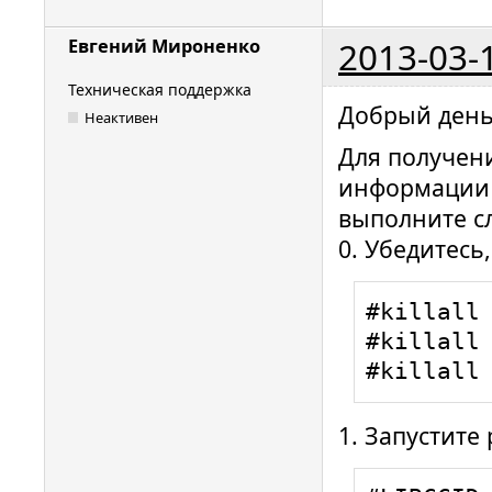
ccid_usb.
for 001/0
2013-03-
Евгений Мироненко
ccid_usb.
Техническая поддержка
Vendor/Pr
Добрый день
Неактивен
Rutoken S
Для получен
ccid_usb.
информации 
bus/devic
выполните с
ccid_usb.
0. Убедитесь
not suppo
pipe

ifdhandle
#killall 
lun: 0, t
#killall 
00001554 
#killall
Using the
ifdhandle
1. Запустите
lun: 0, t
ifdhandle