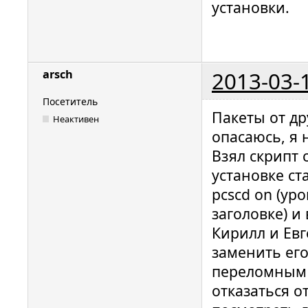
установки.
for a dri
path: /de
00000110 
hotplug_l
2013-03-
arsch
for a dri
path: /de
Посетитель
Пакеты от д
00000086 
Неактивен
опасаюсь, я 
hotplug_l
Взял скрипт
for a dri
установке ста
path: /de
pcscd on (ур
00000093 
hotplug_l
заголовке) и
for a dri
Кирилл и Евг
path: /de
заменить ег
00000096 
переломным 
hotplug_l
отказаться о
for a dri