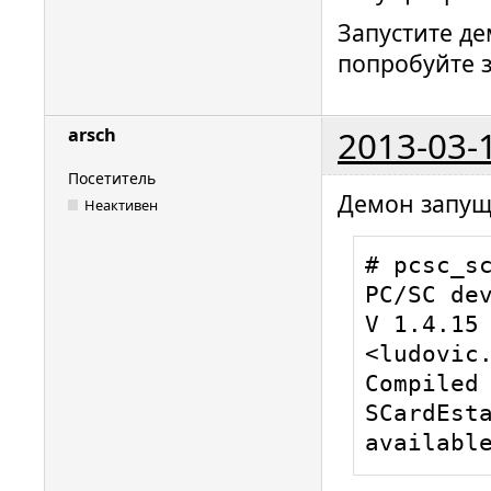
0x0003

Запустите де
ifdhandle
попробуйте з
DriverOpt
ifdhandle
lun: 0, d
2013-03-
arsch
usb:0a89
devices/u
Посетитель
Демон запущ
ccid_usb.
Неактивен
Manufactu
# pcsc_sc
(ludovic.
PC/SC dev
ccid_usb.
V 1.4.15 
ProductSt
<ludovic.
ccid_usb.
Compiled 
This driv
SCardEsta
GNU Lesse
availabl
2.1, or (
version.
