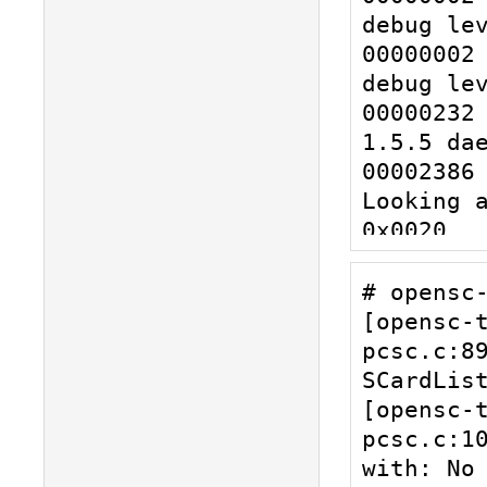
debug lev
00000002 
debug lev
00000232 
1.5.5 dae
00002386 
Looking a
0x0020

00018575 
Looking a
# opensc-
0x0020

[opensc-
00000601 
pcsc.c:89
Looking a
SCardList
0x003A

[opensc-
00000825 
pcsc.c:10
Looking a
with: No 