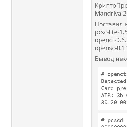
КриптоПро
Mandriva 2
Поставил 
pcsc-lite-1
openct-0.6
opensc-0.1
Вывод нек
# openct
Detected
Card pre
ATR: 3b 
30 20 00
# pcscd 