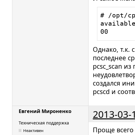
for a dri
# /opt/cp
path: /de
available
00000094 
00
hotplug_l
for a dri
Однако, т.к. 
path: /de
последнее ср
00000093 
hotplug_l
pcsc_scan из 
for a dri
неудовлетвор
path: /de
создался ини
00000097 
pcscd и соот
hotplug_l
for a dri
2013-03-
Евгений Мироненко
path: /de
00000090 
Техническая поддержка
Проще всего
hotplug_l
Неактивен