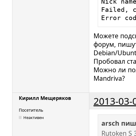
Nick name
Failed, c
Error co
Можете подск
форум, пишут
Debian/Ubunt
Пробовал ста
Можно ли по
Mandriva?
2013-03-
Кирилл Мещеряков
Посетитель
Неактивен
arsch пиш
Rutoken S 