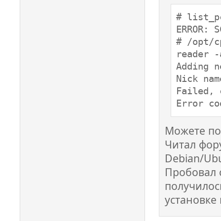
# list_pc
ERROR: S
# /opt/c
reader -
Adding n
Nick nam
Failed, 
Error co
Можете по
Читал фор
Debian/Ubu
Пробовал с
получилос
установке 