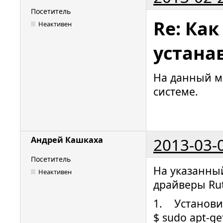
Посетитель
Re: Ка
Неактивен
устана
На данный м
системе.
2013-03-
Андрей Кашкаха
Посетитель
На указанны
Неактивен
драйверы Rut
1. Установит
$ sudo apt-get