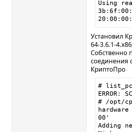
0x0C25

Using rea
00001020 
3b:6f:00
Looking a
20:00:00
0x0002

00001835 
Установил Кр
Looking a
64-3.6.1-4.x8
0x0020

Собственно п
00000646 
соединения с
Looking a
КриптоПро
0x6211

00001038 
# list_pc
Looking a
ERROR: SC
0x0002
# /opt/c
hardware 
00'

Adding ne