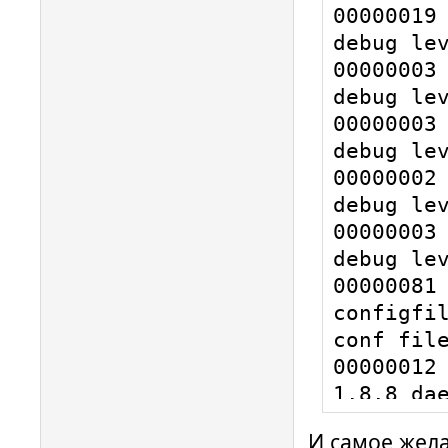
00000019 
debug lev
00000003 
debug lev
00000003 
debug lev
00000002 
debug lev
00000003 
debug lev
00000081 
configfil
conf file
00000012 
1.8.8 dae
00039374 
И самое жел
hotplug_l