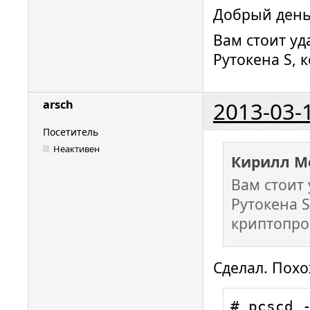
Добрый день
Вам стоит уд
Рутокена S, 
2013-03-
arsch
Посетитель
Неактивен
Кирилл М
Вам стоит 
Рутокена S
криптопро
Сделал. Похо
# pcscd -