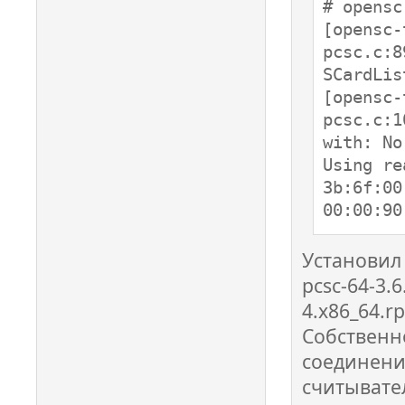
00000601
# opensc
Looking 
[opensc-
00000825
pcsc.c:8
Looking 
SCardLis
00001020
[opensc-
Looking 
pcsc.c:1
00001835
with: No
Looking 
Using re
00000646
3b:6f:00
Looking 
00:00:90
00001038
Looking 
Установил 
pcsc-64-3.6
4.x86_64.r
Собственн
соединени
считывате