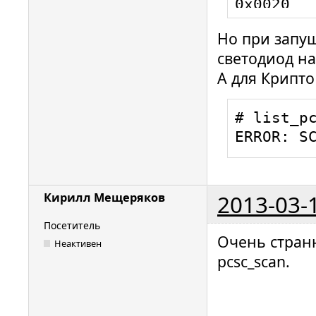
0x0020

00000605 
Но при запу
Looking a
светодиод на
0x003A

А для Крипто
00001021 
Looking a
# list_pc
0x0002

ERROR: S
00001836 
Looking a
0x0020

00001452 
2013-03-
Кирилл Мещеряков
Looking a
Посетитель
0x6211

Очень стран
Неактивен
00001016 
pcsc_scan.
Looking a
0x0002

09533643 