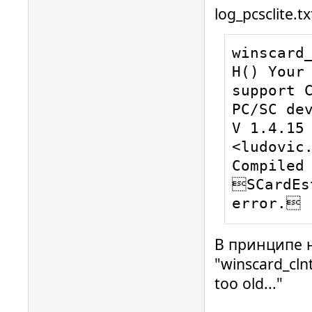
log_pcsclite.tx
winscard
H() Your 
support C
PC/SC dev
V 1.4.15 
<ludovic.
Compiled 
SCardEs
error.
В принципе н
"winscard_cln
too old..."