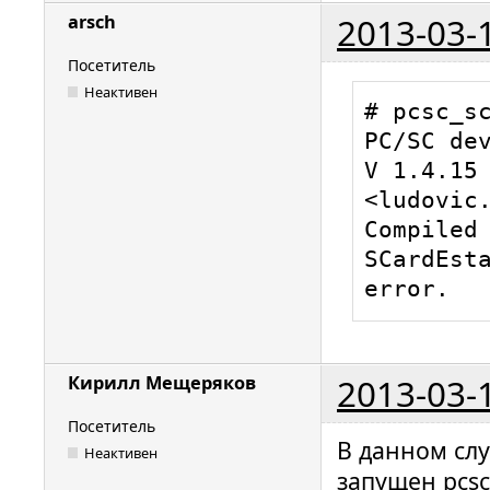
Looking a
2013-03-
arsch
0x0020

Посетитель
00000015 
Неактивен
hotplug_l
# pcsc_sc
USB devic
PC/SC dev
01000876 
V 1.4.15 
readerfac
<ludovic.
Attemptin
Compiled 
00 00 us
SCardEsta
RutokenS.
error.
00000178 
readerfac
Loading I
2013-03-
Кирилл Мещеряков
ifdhandle
Посетитель
version: 
В данном слу
Неактивен
ifdhandle
запущен pcsc