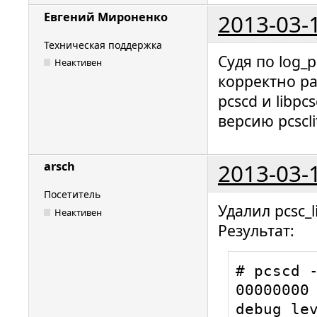
2013-03-
Евгений Мироненко
Техническая поддержка
Судя по log_
Неактивен
корректно ра
pcscd и libp
версию pcscli
2013-03-
arsch
Посетитель
Удалил pcsc_l
Неактивен
Результат:
# pcscd -
00000000 
debug lev