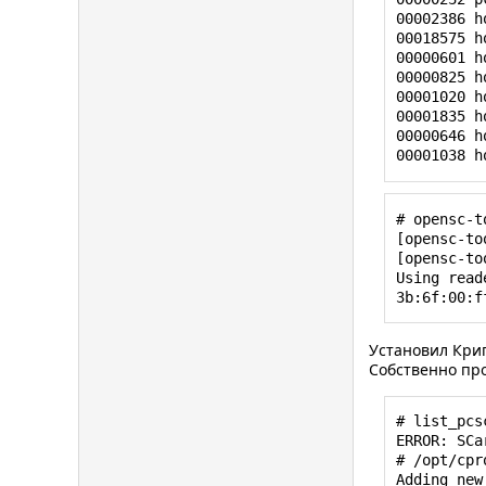
00002386 h
00018575 h
00000601 h
00000825 h
00001020 h
00001835 h
00000646 h
00001038 h
# opensc-to
[opensc-to
[opensc-to
Using read
3b:6f:00:f
Установил Крипт
Собственно про
# list_pcsc
ERROR: SCa
# /opt/cpr
Adding new