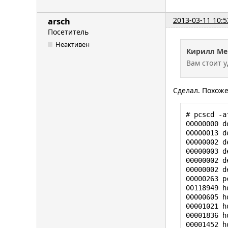
2013-03-11 10:5
arsch
Посетитель
Неактивен
Кирилл Ме
Вам стоит у
Сделал. Похоже
# pcscd -af
00000000 d
00000013 d
00000002 d
00000003 d
00000002 d
00000002 d
00000263 p
00118949 h
00000605 h
00001021 h
00001836 h
00001452 h