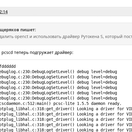
2:14
щеряков пишет:
далить openct и использовать драйвер Рутокена S, который пос
 pcscd теперь подгружает драйвер:
dddddd

ebuglog.c:230:DebugLogSetLevel() debug level=debug

ebuglog.c:230:DebugLogSetLevel() debug level=debug

ebuglog.c:230:DebugLogSetLevel() debug level=debug

ebuglog.c:230:DebugLogSetLevel() debug level=debug

ebuglog.c:230:DebugLogSetLevel() debug level=debug

ebuglog.c:230:DebugLogSetLevel() debug level=debug

cscdaemon.c:512:main() pcsc-lite 1.5.5 daemon ready.

otplug_libhal.c:318:get_driver() Looking a driver for VID
otplug_libhal.c:318:get_driver() Looking a driver for VID
otplug_libhal.c:318:get_driver() Looking a driver for VID
otplug_libhal.c:318:get_driver() Looking a driver for VID
otplug_libhal.c:318:get_driver() Looking a driver for VID