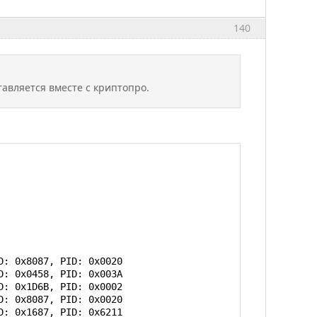
140
тавляется вместе с криптопро.
: 0x8087, PID: 0x0020

: 0x0458, PID: 0x003A

: 0x1D6B, PID: 0x0002

: 0x8087, PID: 0x0020

: 0x1687, PID: 0x6211
