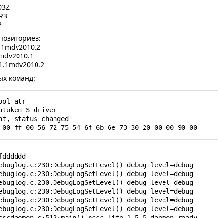
03Z
R3
2
позиториев:
-2.1mdv2010.2
1mdv2010.1
-1.1mdv2010.2
ых команд:
ol atr

utoken S driver

nt, status changed

 00 ff 00 56 72 75 54 6f 6b 6e 73 30 20 00 00 90 00
dddddd

ebuglog.c:230:DebugLogSetLevel() debug level=debug

ebuglog.c:230:DebugLogSetLevel() debug level=debug

ebuglog.c:230:DebugLogSetLevel() debug level=debug

ebuglog.c:230:DebugLogSetLevel() debug level=debug

ebuglog.c:230:DebugLogSetLevel() debug level=debug

ebuglog.c:230:DebugLogSetLevel() debug level=debug

cscdaemon.c:512:main() pcsc-lite 1.5.5 daemon ready.
