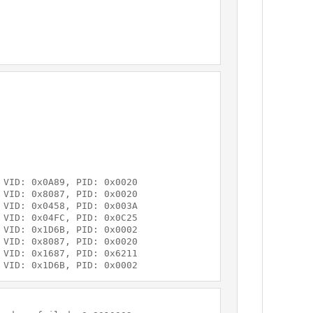
VID: 0x0A89, PID: 0x0020

VID: 0x8087, PID: 0x0020

VID: 0x0458, PID: 0x003A

VID: 0x04FC, PID: 0x0C25

VID: 0x1D6B, PID: 0x0002

VID: 0x8087, PID: 0x0020

VID: 0x1687, PID: 0x6211

 VID: 0x1D6B, PID: 0x0002