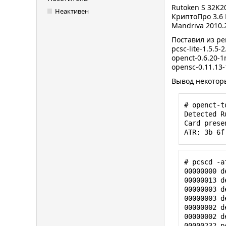
Rutoken S 32K2
Неактивен
КриптоПро 3.6 
Mandriva 2010.
Поставил из ре
pcsc-lite-1.5.5
openct-0.6.20-
opensc-0.11.13
Вывод некотор
# openct-to
Detected R
Card prese
ATR: 3b 6f
# pcscd -af
00000000 d
00000013 d
00000003 d
00000003 d
00000002 d
00000002 d
00000232 p