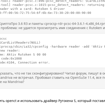
-tool] reader-pcsc.c:896:pcsc_detect_readers: SCardListRe
-tool] reader-pcsc.c:1015:pcsc_detect_readers: returning 
eader with a card: Rutoken S driver

0:ff:00:56:72:75:54:6f:6b:6e:73:30:20:00:00:90:00
риптоПро 3.6 R3 и пакеты cprocsp-rdr-pcsc-64-3.6.1-4.x86_64.rpm
 проблема: не удается просмотреть имя соединения с Rutoken 
csc

SCardListReaders(NULL)

cprocsp/sbin/ia32/cpconfig -hardware reader -add 'Aktiv R
new reader:

me: Aktiv Rutoken S 00 00

 code:0x1008

ode:4104, Connection error.
сказать, что не так сконфигурировано? Читал форум, пишут в о
Mandriva не встречал. Пробовал ставить на OpenSuSe 11.4, все
е на Mandriva?
ить openct и использовать драйвер Рутокена S, который поставл