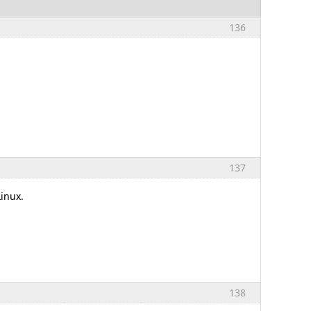
136
137
inux.
138