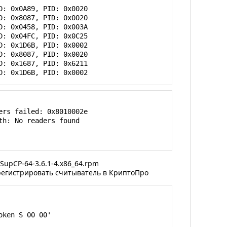
: 0x0A89, PID: 0x0020

: 0x8087, PID: 0x0020

: 0x0458, PID: 0x003A

: 0x04FC, PID: 0x0C25

: 0x1D6B, PID: 0x0002

: 0x8087, PID: 0x0020

: 0x1687, PID: 0x6211

D: 0x1D6B, PID: 0x0002
rs failed: 0x8010002e

h: No readers found

tSupCP-64-3.6.1-4.x86_64.rpm
арегистрировать считыватель в КриптоПро
ken S 00 00'
