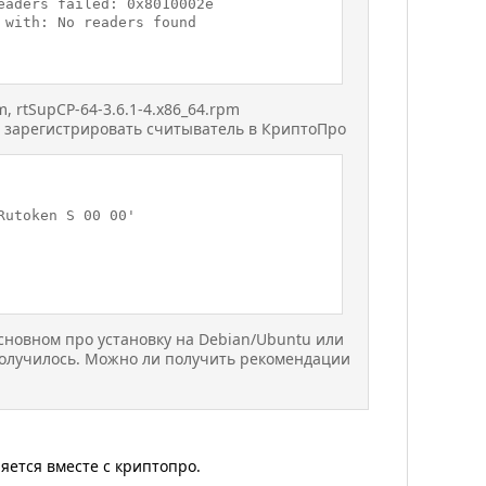
aders failed: 0x8010002e

with: No readers found

, rtSupCP-64-3.6.1-4.x86_64.rpm
и зарегистрировать считыватель в КриптоПро
utoken S 00 00'

сновном про установку на Debian/Ubuntu или
 получилось. Можно ли получить рекомендации
яется вместе с криптопро.