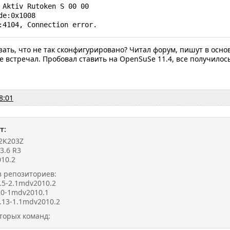
 Aktiv Rutoken S 00 00

de:0x1008

:4104, Connection error.
ать, что не так сконфигурировано? Читал форум, пишут в осно
е встречал. Пробовал ставить на OpenSuSe 11.4, все получило
8:01
т:
32K203Z
3.6 R3
10.2
з репозиториев:
5.5-2.1mdv2010.2
20-1mdv2010.1
.13-1.1mdv2010.2
торых команд: