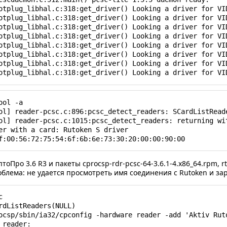
otplug_libhal.c:318:get_driver() Looking a driver for VID
otplug_libhal.c:318:get_driver() Looking a driver for VID
otplug_libhal.c:318:get_driver() Looking a driver for VID
otplug_libhal.c:318:get_driver() Looking a driver for VID
otplug_libhal.c:318:get_driver() Looking a driver for VID
otplug_libhal.c:318:get_driver() Looking a driver for VID
otplug_libhal.c:318:get_driver() Looking a driver for VID
otplug_libhal.c:318:get_driver() Looking a driver for VI
ol -a

ol] reader-pcsc.c:896:pcsc_detect_readers: SCardListReade
ol] reader-pcsc.c:1015:pcsc_detect_readers: returning wit
er with a card: Rutoken S driver

f:00:56:72:75:54:6f:6b:6e:73:30:20:00:00:90:00
оПро 3.6 R3 и пакеты cprocsp-rdr-pcsc-64-3.6.1-4.x86_64.rpm, r
блема: не удается просмотреть имя соединения с Rutoken и з


rdListReaders(NULL)

ocsp/sbin/ia32/cpconfig -hardware reader -add 'Aktiv Ruto
 reader:
