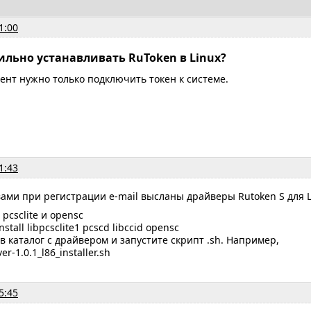
1:00
вильно устанавливать RuToken в Linux?
нт нужно только подключить токен к системе.
1:43
ами при регистрации e-mail высланы драйверы Rutoken S для L
pcsclite и opensc
nstall libpcsclite1 pcscd libccid opensc
 каталог с драйвером и запустите скрипт .sh. Например,
ver-1.0.1_l86_installer.sh
5:45