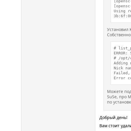
[opensc
[opensc
Using r
3b:6f:0
Установил К
Собственно
# list_p
ERROR: 
# /opt/
Adding 
Nick na
Failed,
Error c
Можете под
SuSe, про 
по установк
Добрый день!
Вам стоит удал