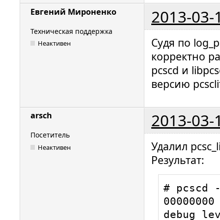
2013-03-
Евгений Мироненко
Техническая поддержка
Судя по log_
Неактивен
корректно ра
pcscd и libp
версию pcscli
2013-03-
arsch
Посетитель
Удалил pcsc_l
Неактивен
Результат:
# pcscd -
00000000 
debug lev