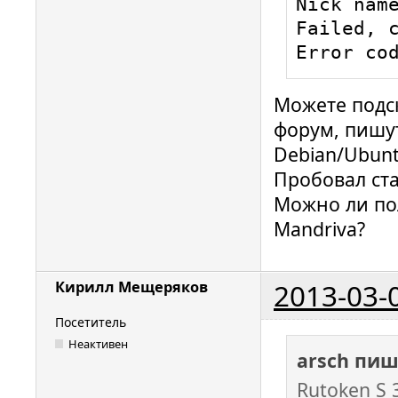
Nick name
Failed, c
Error co
Можете подск
форум, пишут
Debian/Ubunt
Пробовал ста
Можно ли по
Mandriva?
2013-03-
Кирилл Мещеряков
Посетитель
Неактивен
arsch пиш
Rutoken S 