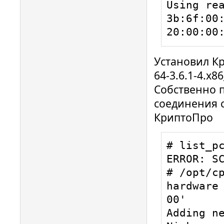
0x0C25

Using rea
00001020 
3b:6f:00
Looking a
20:00:00
0x0002

00001835 
Установил Кр
Looking a
64-3.6.1-4.x8
0x0020

Собственно п
00000646 
соединения с
Looking a
КриптоПро
0x6211

00001038 
# list_pc
Looking a
ERROR: SC
0x0002
# /opt/c
hardware 
00'

Adding ne