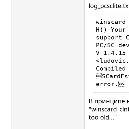
log_pcsclite.tx
winscard
H() Your 
support C
PC/SC dev
V 1.4.15 
<ludovic.
Compiled 
SCardEs
error.
В принципе н
"winscard_cln
too old..."