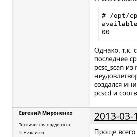
for a dri
# /opt/cp
path: /de
available
00000094 
00
hotplug_l
for a dri
Однако, т.к. 
path: /de
последнее ср
00000093 
hotplug_l
pcsc_scan из 
for a dri
неудовлетвор
path: /de
создался ини
00000097 
pcscd и соот
hotplug_l
for a dri
2013-03-
Евгений Мироненко
path: /de
00000090 
Техническая поддержка
Проще всего
hotplug_l
Неактивен