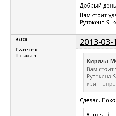
Добрый день
Вам стоит уд
Рутокена S, 
2013-03-
arsch
Посетитель
Неактивен
Кирилл М
Вам стоит 
Рутокена S
криптопро
Сделал. Похо
# pcscd -