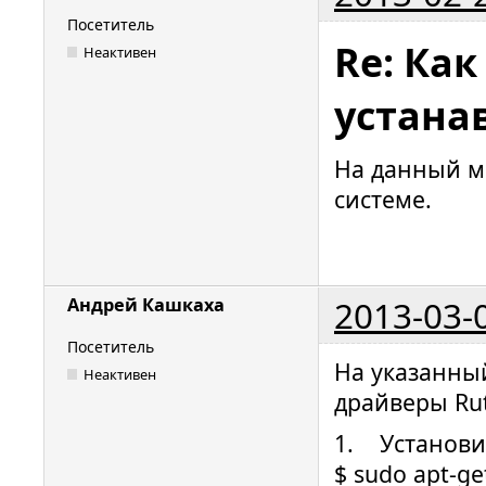
Посетитель
Re: Ка
Неактивен
устана
На данный м
системе.
2013-03-
Андрей Кашкаха
Посетитель
На указанны
Неактивен
драйверы Rut
1. Установит
$ sudo apt-get