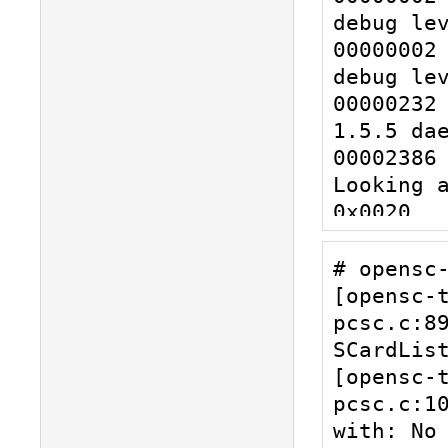
debug lev
00000002 
debug lev
00000232 
1.5.5 dae
00002386 
Looking a
0x0020

00018575 
Looking a
# opensc-
0x0020

[opensc-
00000601 
pcsc.c:89
Looking a
SCardList
0x003A

[opensc-
00000825 
pcsc.c:10
Looking a
with: No 