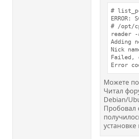
# list_pc
ERROR: S
# /opt/c
reader -
Adding n
Nick nam
Failed, 
Error co
Можете по
Читал фор
Debian/Ubu
Пробовал с
получилос
установке 