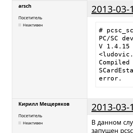
Looking a
2013-03-
arsch
0x0020

Посетитель
00000015 
Неактивен
hotplug_l
# pcsc_sc
USB devic
PC/SC dev
01000876 
V 1.4.15 
readerfac
<ludovic.
Attemptin
Compiled 
00 00 us
SCardEsta
RutokenS.
error.
00000178 
readerfac
Loading I
2013-03-
Кирилл Мещеряков
ifdhandle
Посетитель
version: 
В данном слу
Неактивен
ifdhandle
запущен pcsc