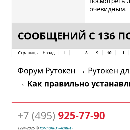
посмотреть л
path: /de
очевидным.
00000090 
hotplug_l
for a dri
СООБЩЕНИЙ С 136 ПО
path: /de
14527062 
hotplug_l
Страницы
Назад
1
…
8
9
10
11
for a dri
Форум Рутокен
→
Рутокен дл
path: /de
00000010 
→
Как правильно устанавли
hotplug_l
USB devic
00000037 
readerfac
+7 (495)
925-77-90
Attemptin
00 00 us
1994-
2026 ©
Компания
«Актив»