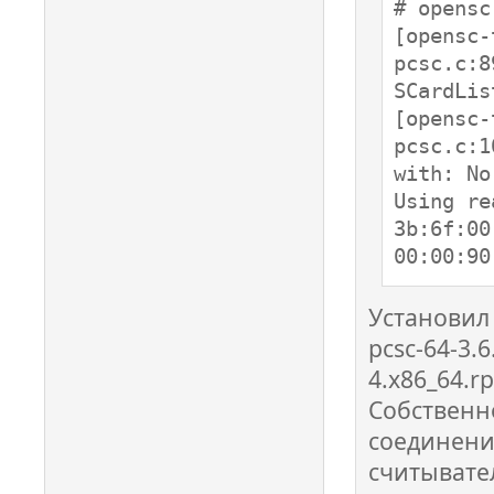
00000601
# opensc
Looking 
[opensc-
00000825
pcsc.c:8
Looking 
SCardLis
00001020
[opensc-
Looking 
pcsc.c:1
00001835
with: No
Looking 
Using re
00000646
3b:6f:00
Looking 
00:00:90
00001038
Looking 
Установил 
pcsc-64-3.6
4.x86_64.r
Собственн
соединени
считывате