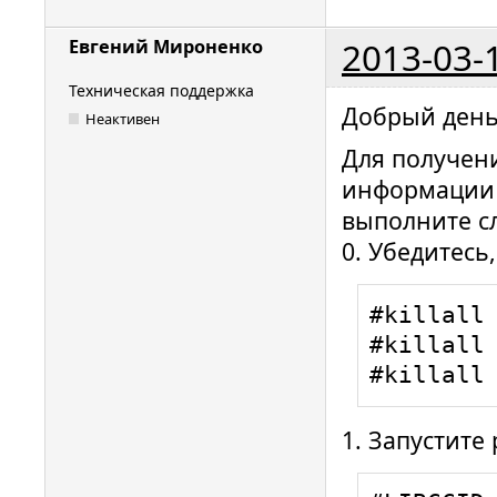
ccid_usb.
for 001/0
2013-03-
Евгений Мироненко
ccid_usb.
Техническая поддержка
Vendor/Pr
Добрый день
Неактивен
Rutoken S
Для получен
ccid_usb.
информации 
bus/devic
выполните с
ccid_usb.
0. Убедитесь
not suppo
pipe

ifdhandle
#killall 
lun: 0, t
#killall 
00001554 
#killall
Using the
ifdhandle
1. Запустите
lun: 0, t
ifdhandle