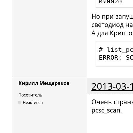
0x0020

00000605 
Но при запу
Looking a
светодиод на
0x003A

А для Крипто
00001021 
Looking a
# list_pc
0x0002

ERROR: S
00001836 
Looking a
0x0020

00001452 
2013-03-
Кирилл Мещеряков
Looking a
Посетитель
0x6211

Очень стран
Неактивен
00001016 
pcsc_scan.
Looking a
0x0002

09533643 