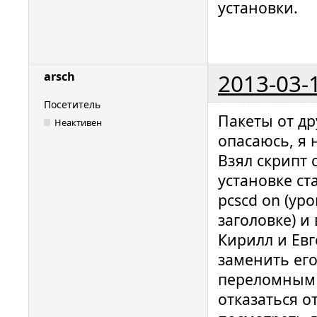
установки.
for a dri
path: /de
00000110 
hotplug_l
2013-03-
arsch
for a dri
path: /de
Посетитель
Пакеты от д
00000086 
Неактивен
опасаюсь, я 
hotplug_l
Взял скрипт
for a dri
установке ста
path: /de
pcscd on (ур
00000093 
hotplug_l
заголовке) и
for a dri
Кирилл и Евг
path: /de
заменить ег
00000096 
переломным 
hotplug_l
отказаться о
for a dri