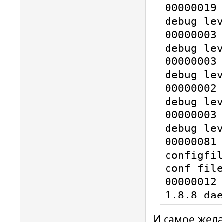
00000019 
debug lev
00000003 
debug lev
00000003 
debug lev
00000002 
debug lev
00000003 
debug lev
00000081 
configfil
conf file
00000012 
1.8.8 dae
00039374 
И самое жел
hotplug_l