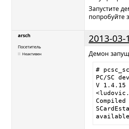
0x0003

Запустите де
ifdhandle
попробуйте з
DriverOpt
ifdhandle
lun: 0, d
2013-03-
arsch
usb:0a89
devices/u
Посетитель
Демон запущ
ccid_usb.
Неактивен
Manufactu
# pcsc_sc
(ludovic.
PC/SC dev
ccid_usb.
V 1.4.15 
ProductSt
<ludovic.
ccid_usb.
Compiled 
This driv
SCardEsta
GNU Lesse
availabl
2.1, or (
version.
