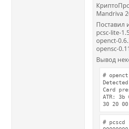
КриптоПро
Mandriva 2
Поставил 
pcsc-lite-1
openct-0.6
opensc-0.1
Вывод нек
# openct
Detected
Card pre
ATR: 3b 
30 20 00
# pcscd 