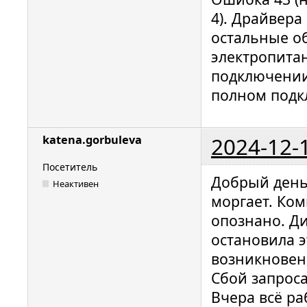
4). Драйвера
остальные о
электропита
подключении 
полном подк
2024-12-
katena.gorbuleva
Посетитель
Добрый день
Неактивен
моргает. Ко
опознано. Д
остановила э
возникновени
Сбой запроса
Вчера всё ра